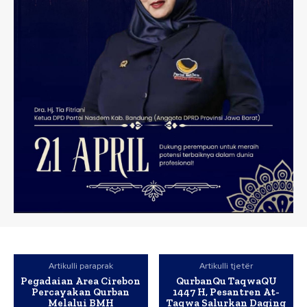
Artikulli paraprak
Artikulli tjetër
Pegadaian Area Cirebon
QurbanQu TaqwaQU
Percayakan Qurban
1447 H, Pesantren At-
Melalui BMH
Taqwa Salurkan Daging