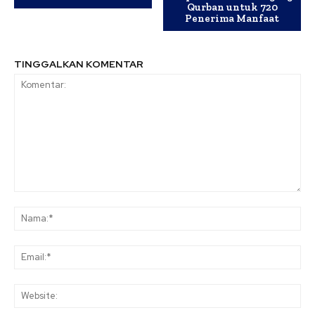
Qurban untuk 720
Penerima Manfaat
TINGGALKAN KOMENTAR
Komentar:
Na
Ema
Web