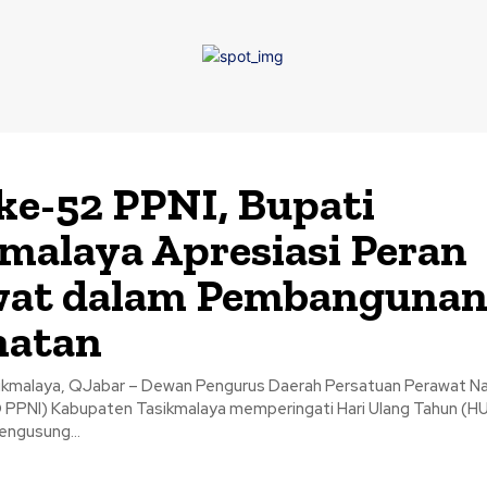
e-52 PPNI, Bupati
malaya Apresiasi Peran
wat dalam Pembanguna
hatan
kmalaya, QJabar – Dewan Pengurus Daerah Persatuan Perawat Na
 PPNI) Kabupaten Tasikmalaya memperingati Hari Ulang Tahun (H
ngusung...