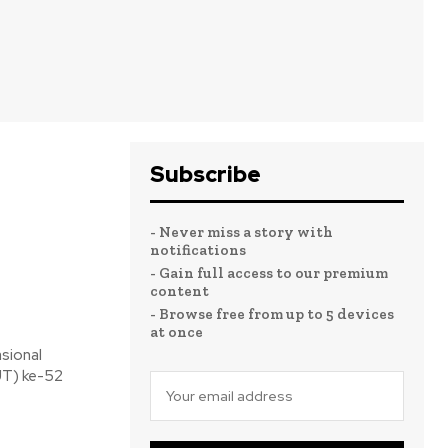
Subscribe
- Never miss a story with
notifications
n
- Gain full access to our premium
content
- Browse free from up to 5 devices
at once
sional
UT) ke-52