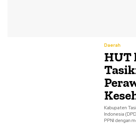
Daerah
HUT k
Tasik
Pera
Kese
Kabupaten Tasi
Indonesia (DPD
PPNI dengan me