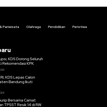
 & Pariwisata
Olahraga
Pendidikan
Peristiwa
baru
upsi, KDS Dorong Seluruh
ti Rekomendasi KPK
2026
RI, KDS Lepas Calon
aten Bandung Ikuti
2026
urip Bersama Camat
n TPSST Resik 14 di RW