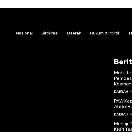
Nasional
Birokrasi
Daerah
Hukum & Politik
H
Beri
Mobilita
Pemdes 
Keamana
DAERAH
M
PAW Kepa
Abdul R
DAERAH
A
Menuju 
KNPI Ta