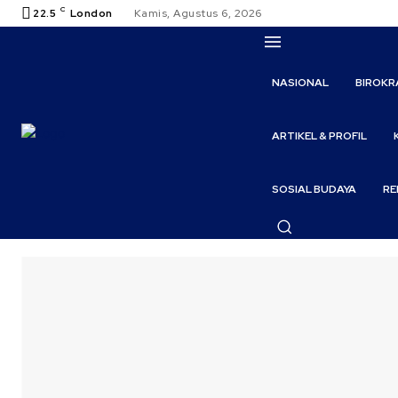
C
22.5
London
Kamis, Agustus 6, 2026
NASIONAL
BIROKR
ARTIKEL & PROFIL
SOSIAL BUDAYA
RE