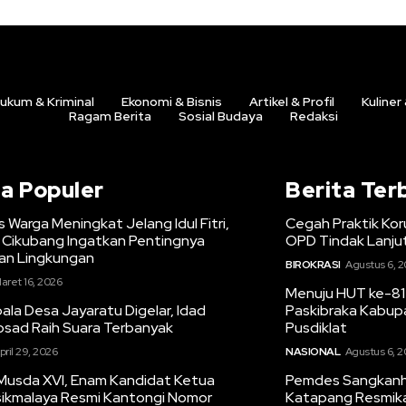
ukum & Kriminal
Ekonomi & Bisnis
Artikel & Profil
Kuliner
Ragam Berita
Sosial Budaya
Redaksi
ta Populer
Berita Ter
s Warga Meningkat Jelang Idul Fitri,
Cegah Praktik Kor
Cikubang Ingatkan Pentingnya
OPD Tindak Lanju
n Lingkungan
BIROKRASI
Agustus 6, 
aret 16, 2026
Menuju HUT ke-81 
la Desa Jayaratu Digelar, Idad
Paskibraka Kabup
osad Raih Suara Terbanyak
Pusdiklat
pril 29, 2026
NASIONAL
Agustus 6, 
Musda XVI, Enam Kandidat Ketua
Pemdes Sangkanh
sikmalaya Resmi Kantongi Nomor
Katapang Resmika