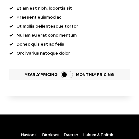
Etiam est nibh, lobortis sit
Praesent euismod ac
Ut mollis pellentesque tortor
Nullam eu erat condimentum
Donec quis est ac felis
Orci varius natoque dolor
YEARLY PRICING
MONTHLY PRICING
Nasional
Birokrasi
Daerah
Hukum & Politik