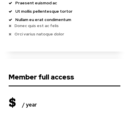
Praesent euismod ac
Ut mollis pellentesque tortor
Nullam eu erat condimentum
Donec quis est ac felis
Orci varius natoque dolor
Member full access
$
/ year
placeholder text