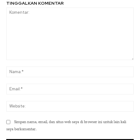
TINGGALKAN KOMENTAR
Komentar:
Na
Ema
Web
Simpan nama, email, dan situs web saya di browser ini untuk lain kali
saya berkomentar.