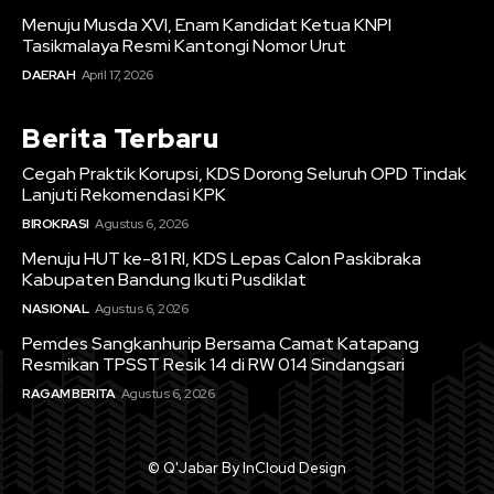
Menuju Musda XVI, Enam Kandidat Ketua KNPI
Tasikmalaya Resmi Kantongi Nomor Urut
DAERAH
April 17, 2026
Berita Terbaru
Cegah Praktik Korupsi, KDS Dorong Seluruh OPD Tindak
Lanjuti Rekomendasi KPK
BIROKRASI
Agustus 6, 2026
Menuju HUT ke-81 RI, KDS Lepas Calon Paskibraka
Kabupaten Bandung Ikuti Pusdiklat
NASIONAL
Agustus 6, 2026
Pemdes Sangkanhurip Bersama Camat Katapang
Resmikan TPSST Resik 14 di RW 014 Sindangsari
RAGAM BERITA
Agustus 6, 2026
© Q'Jabar By InCloud Design