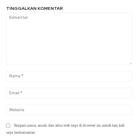
TINGGALKAN KOMENTAR
Komentar:
Na
Ema
Web
Simpan nama, email, dan situs web saya di browser ini untuk lain kali
saya berkomentar.