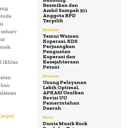
Bandung
Resmikan dan
ang
Ambil Sumpah 911
Anggota BPD
etode
Terpilih
ai
Birokrasi
 sehari-
Temui Wamen
jar
Koperasi, KDS
Perjuangkan
anak.
Penguatan
Koperasi dan
Kesejahteraan
l Ikhlas
Petani
Birokrasi
iatan
Usung Pelayanan
mkan
Lebih Optimal,
APKASI Usulkan
galaman
Revisi UU
Pemerintahan
Daerah
Karpet
Music
Dunia Musik Rock