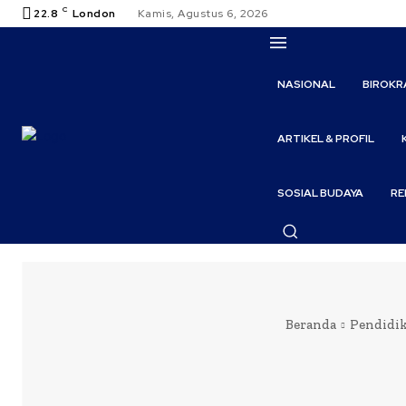
C
22.8
London
Kamis, Agustus 6, 2026
NASIONAL
BIROKR
ARTIKEL & PROFIL
SOSIAL BUDAYA
RE
Beranda
Pendidi