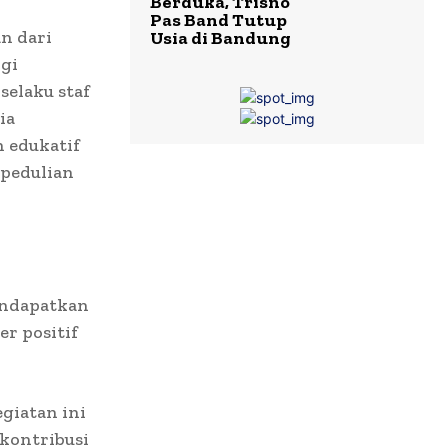
Berduka, Trisno
Pas Band Tutup
n dari
Usia di Bandung
gi
selaku staf
ia
 edukatif
epedulian
endapatkan
r positif
giatan ini
kontribusi