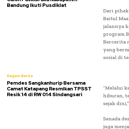
Bandung Ikuti Pusdiklat
Dari pihak
Baitul Ma
jalannya k
program B
Bercerita
yang berma
sosial di 
Ragam Berita
Pemdes Sangkanhurip Bersama
“Melalui k
Camat Katapang Resmikan TPSST
Resik 14 di RW 014 Sindangsari
hiburan, t
sejak dini,
Senada de
juga menja