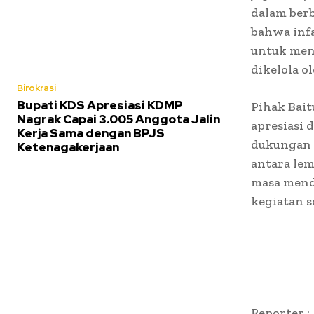
dalam ber
bahwa infa
untuk men
dikelola o
Birokrasi
Bupati KDS Apresiasi KDMP
Pihak Bai
Nagrak Capai 3.005 Anggota Jalin
apresiasi 
Kerja Sama dengan BPJS
dukungan d
Ketenagakerjaan
antara lem
masa mend
kegiatan s
Reporter :