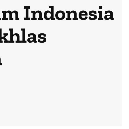
am Indonesia
Ikhlas
n