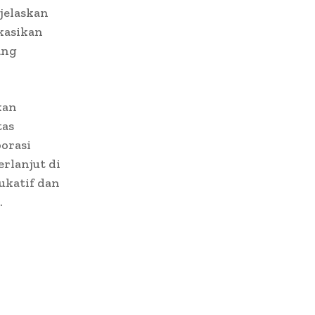
jelaskan
kasikan
ang
kan
tas
borasi
erlanjut di
ukatif dan
.