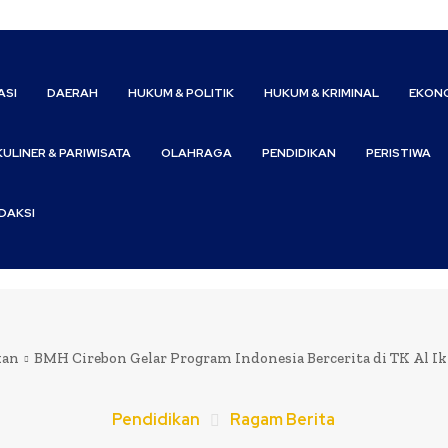
ASI
DAERAH
HUKUM & POLITIK
HUKUM & KRIMINAL
EKONO
KULINER & PARIWISATA
OLAHRAGA
PENDIDIKAN
PERISTIWA
DAKSI
kan
BMH Cirebon Gelar Program Indonesia Bercerita di TK Al I
Pendidikan
Ragam Berita