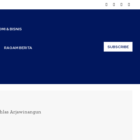
MI & BISNIS
SUBSCRIBE
RAGAM BERITA
khlas Arjawinangun