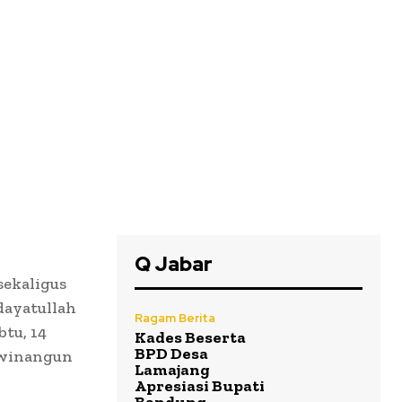
Q Jabar
sekaligus
dayatullah
Ragam Berita
tu, 14
Kades Beserta
BPD Desa
jawinangun
Lamajang
Apresiasi Bupati