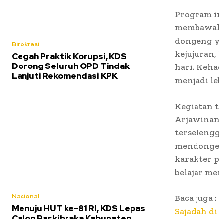
Program i
membawakan
dongeng ya
Birokrasi
kejujuran,
Cegah Praktik Korupsi, KDS
Dorong Seluruh OPD Tindak
hari. Keha
Lanjuti Rekomendasi KPK
menjadi l
Kegiatan t
Arjawinan
terseleng
mendongen
karakter 
belajar me
Nasional
Baca juga :
Menuju HUT ke-81 RI, KDS Lepas
Sajadah di
Calon Paskibraka Kabupaten