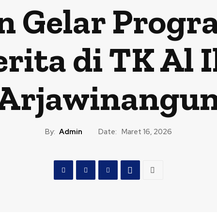
 Gelar Progr
rita di TK Al 
Arjawinangu
By:
Admin
Date:
Maret 16, 2026