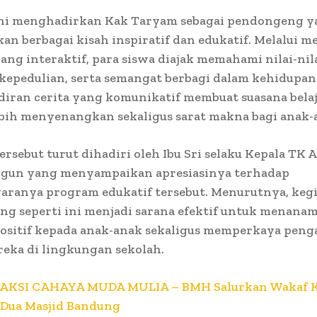
ni menghadirkan Kak Taryam sebagai pendongeng y
 berbagai kisah inspiratif dan edukatif. Melalui m
ng interaktif, para siswa diajak memahami nilai-nil
 kepedulian, serta semangat berbagi dalam kehidupan
diran cerita yang komunikatif membuat suasana bela
ebih menyenangkan sekaligus sarat makna bagi anak-
ersebut turut dihadiri oleh Ibu Sri selaku Kepala TK A
gun yang menyampaikan apresiasinya terhadap
garanya program edukatif tersebut. Menurutnya, keg
g seperti ini menjadi sarana efektif untuk menana
positif kepada anak-anak sekaligus memperkaya pen
reka di lingkungan sekolah.
AKSI CAHAYA MUDA MULIA – BMH Salurkan Wakaf 
 Dua Masjid Bandung