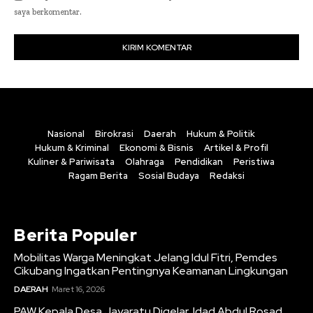
saya berkomentar.
Nasional
Birokrasi
Daerah
Hukum & Politik
Hukum & Kriminal
Ekonomi & Bisnis
Artikel & Profil
Kuliner & Pariwisata
Olahraga
Pendidikan
Peristiwa
Ragam Berita
Sosial Budaya
Redaksi
Berita Populer
Mobilitas Warga Meningkat Jelang Idul Fitri, Pemdes
Cikubang Ingatkan Pentingnya Keamanan Lingkungan
DAERAH
Maret 16, 2026
PAW Kepala Desa Jayaratu Digelar, Idad Abdul Rosad