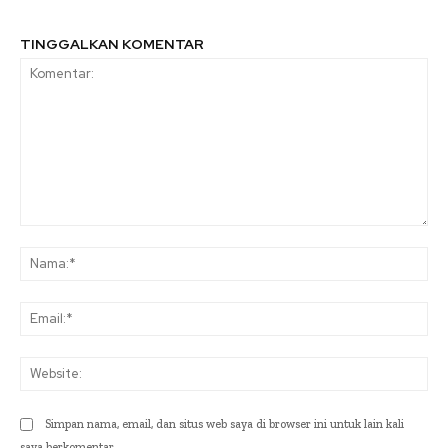
TINGGALKAN KOMENTAR
Komentar:
Na
Ema
Web
Simpan nama, email, dan situs web saya di browser ini untuk lain kali
saya berkomentar.