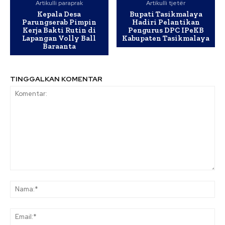
Artikulli paraprak
Artikulli tjetër
Kepala Desa
Bupati Tasikmalaya
Parungserab Pimpin
Hadiri Pelantikan
Kerja Bakti Rutin di
Pengurus DPC IPeKB
Lapangan Volly Ball
Kabupaten Tasikmalaya
Baraanta
TINGGALKAN KOMENTAR
Komentar:
Na
Ema