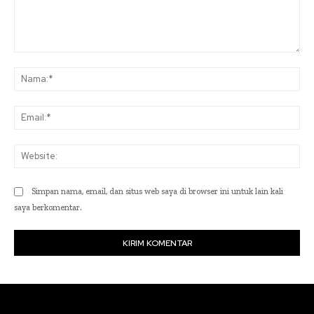
Komentar:
Na
Ema
Web
Simpan nama, email, dan situs web saya di browser ini untuk lain kali
saya berkomentar.