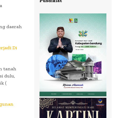
Pusdiklat
a
ung daerah
rjadi Di
h tanah
i dulu,
k (
ngunan