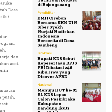
Yatim dan Dhuafa
dasuka
di Bojongsoang
tah Desa
Pendidikan
ik /
BMH Cirebon
Bersama KKN UIN
Siber Syekh
Nurjati Hadirkan
Indonesia
ndar
Bercerita di Desa
program
Sambeng
ah,
Birokrasi
erja dan
Bupati KDS Sebut
Kepesertaan BPJS
akan aset
PBI Dibatasi 246
enin
Ribu Jiwa yang
Dicover APBD
Nasional
Menuju HUT ke-81
camatan
RI, KDS Lepas
 putih,
Calon Paskibraka
Kabupaten
aset
Bandung Ikuti
tan