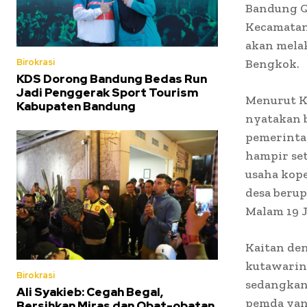
Bandung Q
Kecamatan
akan mela
Bengkok.
Birokrasi
KDS Dorong Bandung Bedas Run
Jadi Penggerak Sport Tourism
Menurut K
Kabupaten Bandung
nyatakan 
pemerinta
hampir se
usaha kope
desa berup
Malam 19 J
Kaitan de
kutawarin
Birokrasi
sedangkan 
Ali Syakieb: Cegah Begal,
pemda yan
Bersihkan Miras dan Obat-obatan