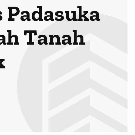
s Padasuka
ah Tanah
k