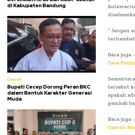
di Kabupaten Bandung
kutawaring
diselesaik
” Jangan 
terhambat
Baca juga :
Desa Panu
Sementara 
Daerah
Bupati Cecep Dorong Peran BKC
tersebut ka
dalam Bentuk Karakter Generasi
apakah ada
Muda
pemkab ba
Baca juga :
Daerah Man