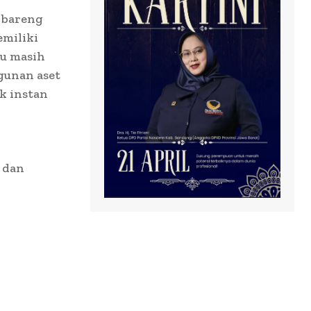
 bareng
emiliki
au masih
gunan aset
k instan
 dan