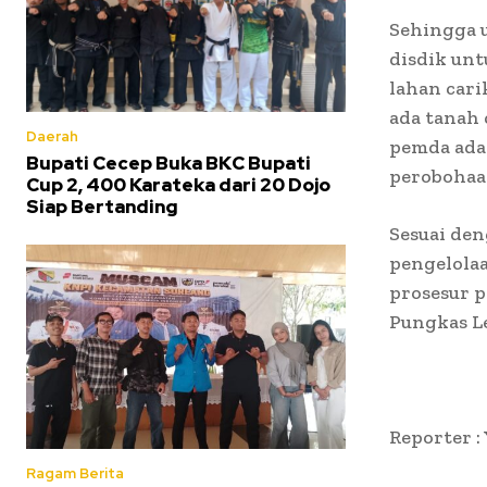
Sehingga 
disdik unt
lahan cari
ada tanah
Daerah
pemda ada
Bupati Cecep Buka BKC Bupati
perobohaa
Cup 2, 400 Karateka dari 20 Dojo
Siap Bertanding
Sesuai de
pengelolaa
prosesur p
Pungkas Le
Reporter :
Ragam Berita