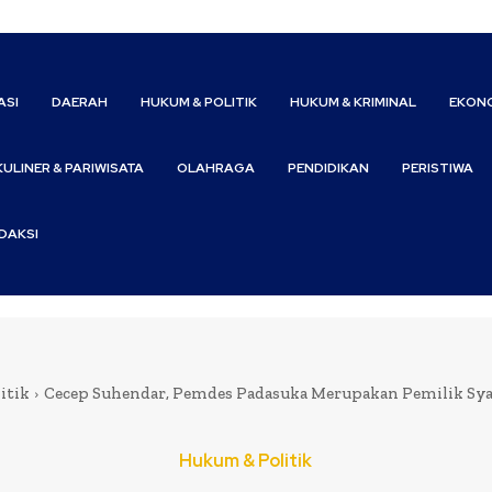
ASI
DAERAH
HUKUM & POLITIK
HUKUM & KRIMINAL
EKONO
KULINER & PARIWISATA
OLAHRAGA
PENDIDIKAN
PERISTIWA
DAKSI
itik
Cecep Suhendar, Pemdes Padasuka Merupakan Pemilik Sy
Hukum & Politik