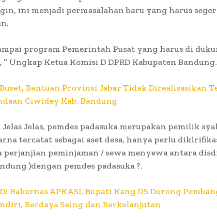
in, ini menjadi permasalahan baru yang harus seger
an.
sampai program Pemerintah Pusat yang harus di duk
, ” Ungkap Ketua Komisi D DPRD Kabupaten Bandung.
Buset, Bantuan Provinsi Jabar Tidak Direalisasikan Te
ndaan Ciwidey Kab. Bandung
Jelas Jelas, pemdes padasuka merupakan pemilik sya
rna tercatat sebagai aset desa, hanya perlu diklrifikas
 perjanjian peminjaman / sewa menyewa antara disdi
ndung )dengan pemdes padasuka ?.
Di Rakernas APKASI, Bupati Kang DS Dorong Pemba
diri, Berdaya Saing dan Berkelanjutan