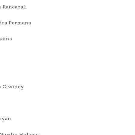
 Rancabali
dra Permana
aina
 Ciwidey
pyan
Nurdin Hidayat