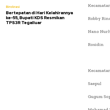
Kecamatan
Birokrasi
Bertepatan di Hari Kelahirannya
ke-55, Bupati KDS Resmikan
Robby Rin
TPS3R Tegalluar
Nano Nurh
Rosidin
Kecamatan
Saepul
Gugum So
Mohamad 