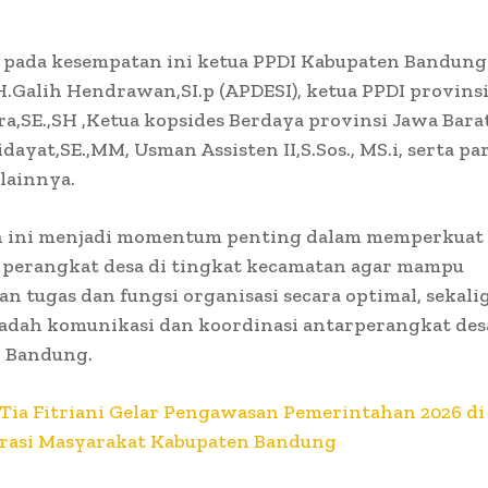
a pada kesempatan ini ketua PPDI Kabupaten Bandun
, H.Galih Hendrawan,SI.p (APDESI), ketua PPDI provins
ra,SE.,SH ,Ketua kopsides Berdaya provinsi Jawa Barat
ayat,SE.,MM, Usman Assisten II,S.Sos., MS.i, serta pa
lainnya.
n ini menjadi momentum penting dalam memperkuat s
i perangkat desa di tingkat kecamatan agar mampu
n tugas dan fungsi organisasi secara optimal, sekali
adah komunikasi dan koordinasi antarperangkat des
 Bandung.
Tia Fitriani Gelar Pengawasan Pemerintahan 2026 di
irasi Masyarakat Kabupaten Bandung