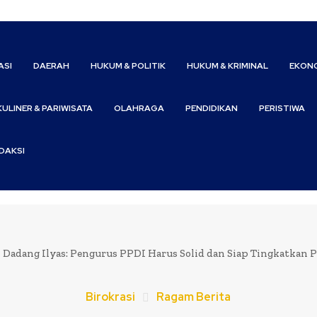
ASI
DAERAH
HUKUM & POLITIK
HUKUM & KRIMINAL
EKONO
KULINER & PARIWISATA
OLAHRAGA
PENDIDIKAN
PERISTIWA
DAKSI
Dadang Ilyas: Pengurus PPDI Harus Solid dan Siap Tingkatkan 
Birokrasi
Ragam Berita