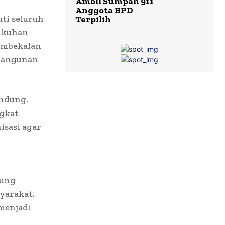
Ambil Sumpah 911
Anggota BPD
ti seluruh
Terpilih
gukuhan
pembekalan
mbangunan
andung,
ngkat
sasi agar
jung
yarakat.
 menjadi