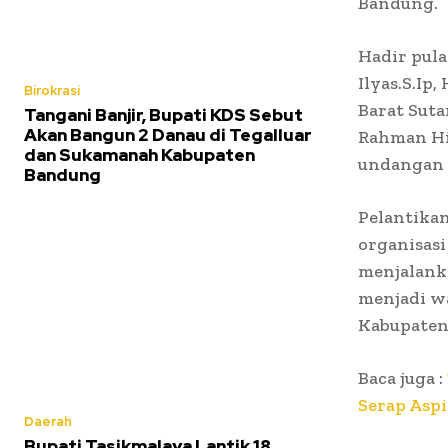
Bandung.
Hadir pul
Ilyas.S.Ip
Birokrasi
Barat Suta
Tangani Banjir, Bupati KDS Sebut
Akan Bangun 2 Danau di Tegalluar
Rahman Hid
dan Sukamanah Kabupaten
undangan 
Bandung
Pelantika
organisas
menjalanka
menjadi w
Kabupaten
Baca juga :
Serap Asp
Daerah
Bupati Tasikmalaya Lantik 18