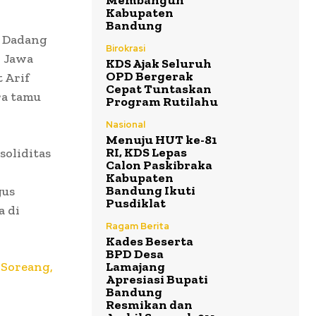
Membangun
Kabupaten
Bandung
g Dadang
Birokrasi
i Jawa
KDS Ajak Seluruh
OPD Bergerak
 Arif
Cepat Tuntaskan
ra tamu
Program Rutilahu
Nasional
Menuju HUT ke-81
RI, KDS Lepas
oliditas
Calon Paskibraka
Kabupaten
Bandung Ikuti
gus
Pusdiklat
a di
Ragam Berita
Kades Beserta
BPD Desa
 Soreang,
Lamajang
Apresiasi Bupati
Bandung
Resmikan dan