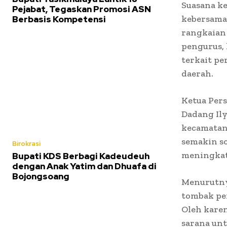
Suasana k
Pejabat, Tegaskan Promosi ASN
kebersamaa
Berbasis Kompetensi
rangkaian 
pengurus, 
terkait p
daerah.
Ketua Pers
Dadang Ily
kecamatan
semakin s
Birokrasi
meningkat
Bupati KDS Berbagi Kadeudeuh
dengan Anak Yatim dan Dhuafa di
Bojongsoang
Menurutny
tombak pe
Oleh karen
sarana unt