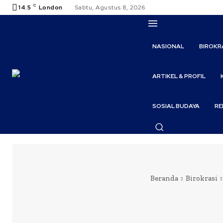
C
14.5
London
Sabtu, Agustus 8, 2026
NASIONAL
BIROKR
ARTIKEL & PROFIL
SOSIAL BUDAYA
RE
Beranda
Birokrasi