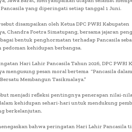
ya, Jawa Barat, menyampaikan ucapan selamat memp
 Pancasila yang diperingati setiap tanggal 1 Juni.
rsebut disampaikan oleh Ketua DPC PWRI Kabupaten
ya, Chandra Foetra Simatupang, bersama jajaran pen
ebagai bentuk penghormatan terhadap Pancasila seba
n pedoman kehidupan berbangsa.
ingatan Hari Lahir Pancasila Tahun 2026, DPC PWRI 
ya mengusung pesan moral bertema “Pancasila dala
 Bersatu Membangun Tasikmalaya.”
but menjadi refleksi pentingnya penerapan nilai-nila
 dalam kehidupan sehari-hari untuk mendukung pe
g berkelanjutan.
enegaskan bahwa peringatan Hari Lahir Pancasila ti