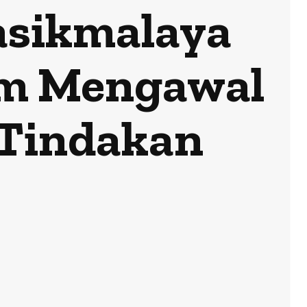
asikmalaya
am Mengawal
i Tindakan