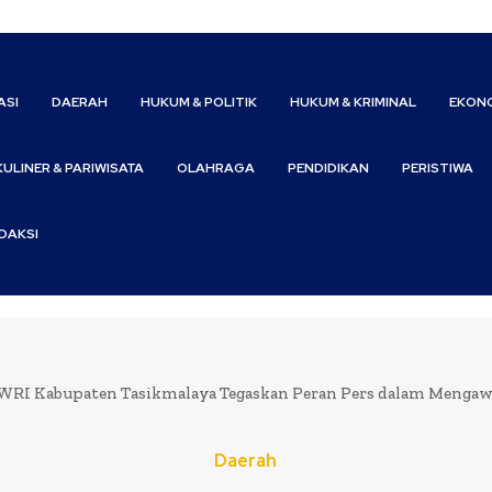
ASI
DAERAH
HUKUM & POLITIK
HUKUM & KRIMINAL
EKONO
KULINER & PARIWISATA
OLAHRAGA
PENDIDIKAN
PERISTIWA
DAKSI
RI Kabupaten Tasikmalaya Tegaskan Peran Pers dalam Mengawal N
Daerah