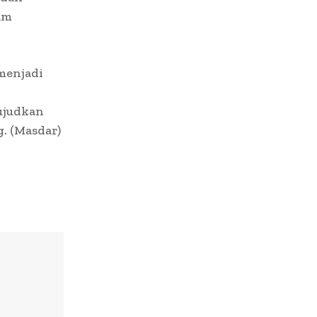
am
menjadi
ujudkan
. (Masdar)