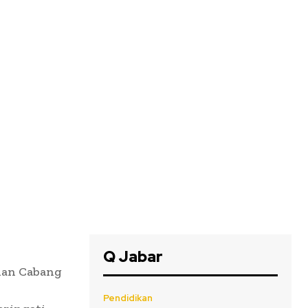
Q Jabar
nan Cabang
n
Pendidikan