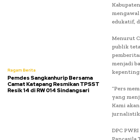
Kabupaten
mengawal n
edukatif, 
Menurut C
publik tet
pemberitaa
menjadi b
Ragam Berita
kepenting
Pemdes Sangkanhurip Bersama
Camat Katapang Resmikan TPSST
“Pers memi
Resik 14 di RW 014 Sindangsari
yang menju
Kami akan 
jurnalisti
DPC PWRI 
Pancasila