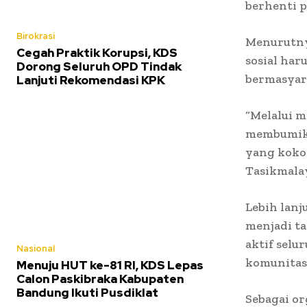
berhenti p
Birokrasi
Menurutnya
Cegah Praktik Korupsi, KDS
sosial ha
Dorong Seluruh OPD Tindak
bermasyar
Lanjuti Rekomendasi KPK
“Melalui 
membumika
yang koko
Tasikmalay
Lebih lanj
menjadi t
aktif selu
Nasional
komunitas
Menuju HUT ke-81 RI, KDS Lepas
Calon Paskibraka Kabupaten
Bandung Ikuti Pusdiklat
Sebagai or