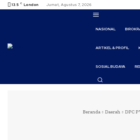
C
13.5
London
Jumat, Agustus 7, 2026
NASIONAL
BIROKR
ARTIKEL & PROFIL
SOSIAL BUDAYA
RE
Beranda
Daerah
DPC PW