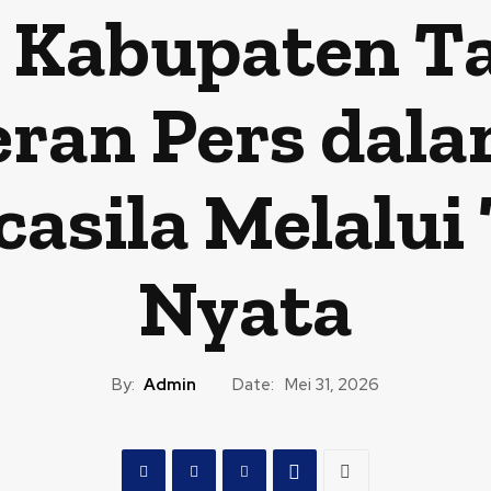
Kabupaten T
eran Pers dal
casila Melalu
Nyata
By:
Admin
Date:
Mei 31, 2026