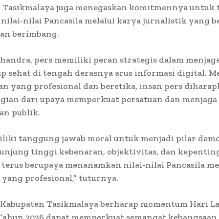
 Tasikmalaya juga menegaskan komitmennya untuk 
ilai-nilai Pancasila melalui karya jurnalistik yang be
dan berimbang.
handra, pers memiliki peran strategis dalam menjag
ap sehat di tengah derasnya arus informasi digital. Me
n yang profesional dan beretika, insan pers dihara
agian dari upaya memperkuat persatuan dan menjaga
an publik.
liki tanggung jawab moral untuk menjadi pilar dem
njung tinggi kebenaran, objektivitas, dan kepenting
terus berupaya menanamkan nilai-nilai Pancasila me
k yang profesional,” tuturnya.
Kabupaten Tasikmalaya berharap momentum Hari La
 Tahun 2026 dapat memperkuat semangat kebangsaan