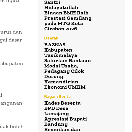
eringati
Santri
Hidayatullah
Binaan BMH Raih
Prestasi Gemilang
pada MTQ Kota
Cirebon 2026
gurus dan
Daerah
gai dasar
BAZNAS
Kabupaten
Tasikmalaya
Salurkan Bantuan
Kabupaten
Modal Usaha,
Pedagang Cilok
m
Dorong
Kemandirian
Ekonomi UMKM
i
Ragam Berita
mbangunan
Kades Beserta
BPD Desa
Lamajang
Apresiasi Bupati
Bandung
dak boleh
Resmikan dan