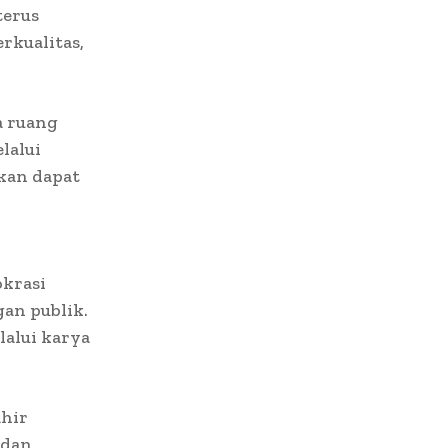
terus
rkualitas,
a ruang
lalui
pkan dapat
okrasi
an publik.
lalui karya
hir
 dan