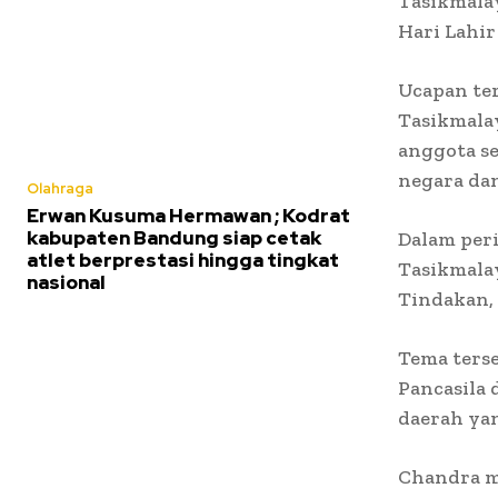
Tasikmala
Hari Lahir
Ucapan te
Tasikmala
anggota s
negara da
Olahraga
Erwan Kusuma Hermawan ; Kodrat
kabupaten Bandung siap cetak
Dalam per
atlet berprestasi hingga tingkat
Tasikmala
nasional
Tindakan,
Tema terse
Pancasila
daerah yan
Chandra m