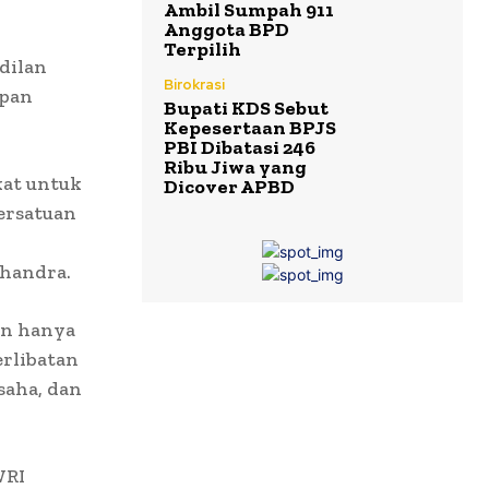
Ambil Sumpah 911
Anggota BPD
Terpilih
dilan
Birokrasi
upan
Bupati KDS Sebut
Kepesertaan BPJS
PBI Dibatasi 246
Ribu Jiwa yang
kat untuk
Dicover APBD
ersatuan
Chandra.
an hanya
rlibatan
saha, dan
WRI