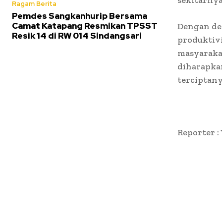
sekitarnya
Ragam Berita
Pemdes Sangkanhurip Bersama
Camat Katapang Resmikan TPSST
Dengan de
Resik 14 di RW 014 Sindangsari
produktiv
masyarakat
diharapka
terciptan
Reporter :