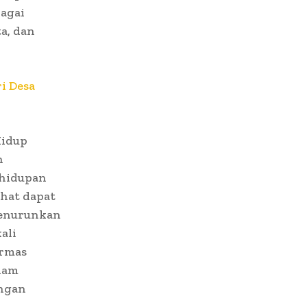
agai
a, dan
i Desa
Hidup
n
ehidupan
ehat dapat
menurunkan
ali
ermas
alam
ungan