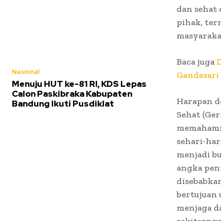
dan sehat
pihak, ter
masyaraka
Baca juga
Nasional
Gandasari
Menuju HUT ke-81 RI, KDS Lepas
Calon Paskibraka Kabupaten
Harapan d
Bandung Ikuti Pusdiklat
Sehat (Ger
memahami 
sehari-har
menjadi b
angka peny
disebabkan
bertujuan 
menjaga d