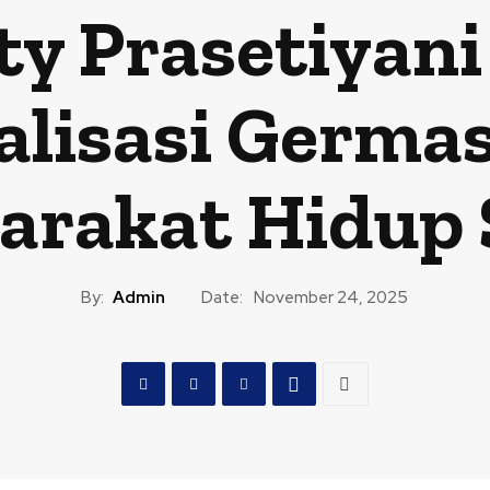
tty Prasetiya
ialisasi Germa
arakat Hidup 
By:
Admin
Date:
November 24, 2025