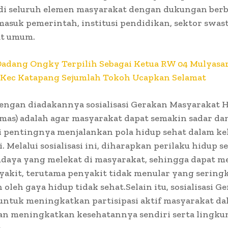
 di seluruh elemen masyarakat dengan dukungan berb
masuk pemerintah, institusi pendidikan, sektor swast
t umum.
Dadang Ongky Terpilih Sebagai Ketua RW 04 Mulyasar
 Kec Katapang Sejumlah Tokoh Ucapkan Selamat
engan diadakannya sosialisasi Gerakan Masyarakat 
mas) adalah agar masyarakat dapat semakin sadar da
pentingnya menjalankan pola hidup sehat dalam k
i. Melalui sosialisasi ini, diharapkan perilaku hidup s
udaya yang melekat di masyarakat, sehingga dapat 
akit, terutama penyakit tidak menular yang seringk
 oleh gaya hidup tidak sehat.Selain itu, sosialisasi G
untuk meningkatkan partisipasi aktif masyarakat d
an meningkatkan kesehatannya sendiri serta lingk