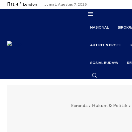
C
12.4
London
Jumat, Agustus 7, 2026
NASIONAL
BIROKR
ARTIKEL & PROFIL
SOSIAL BUDAYA
RE
Beranda
Hukum & Politik