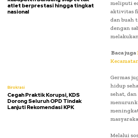
meliputi 
atlet berprestasi hingga tingkat
aktivitas 
nasional
dan buah t
dengan sab
melakukan
Baca juga
Kecamatan
Germas ju
hidup seha
Birokrasi
sehat, dan
Cegah Praktik Korupsi, KDS
Dorong Seluruh OPD Tindak
menurunka
Lanjuti Rekomendasi KPK
meningkat
masyarakat
Melalui so