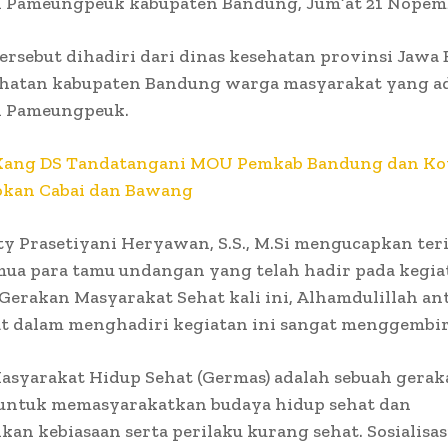
 Pameungpeuk kabupaten Bandung, Jum’at 21 Nopemb
ersebut dihadiri dari dinas kesehatan provinsi Jawa 
ehatan kabupaten Bandung warga masyarakat yang ad
 Pameungpeuk.
Kang DS Tandatangani MOU Pemkab Bandung dan Ko
okan Cabai dan Bawang
tty Prasetiyani Heryawan, S.S., M.Si mengucapkan ter
mua para tamu undangan yang telah hadir pada kegia
i Gerakan Masyarakat Sehat kali ini, Alhamdulillah ant
t dalam menghadiri kegiatan ini sangat menggembi
asyarakat Hidup Sehat (Germas) adalah sebuah gera
 untuk memasyarakatkan budaya hidup sehat dan
an kebiasaan serta perilaku kurang sehat. Sosialisa