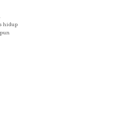
,
s hidup
 pun