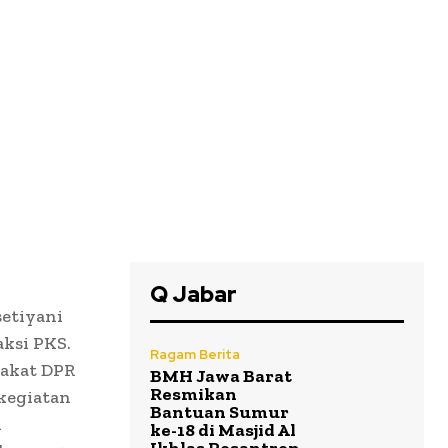
Q Jabar
setiyani
aksi PKS.
Ragam Berita
rakat DPR
BMH Jawa Barat
Resmikan
 kegiatan
Bantuan Sumur
i
ke-18 di Masjid Al