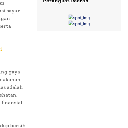
Perangkat Daerah
an
msi sayur
angan
serta
i
ung gaya
n makanan
mas adalah
ehatan,
finansial
idup bersih