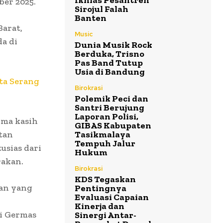
Ikhlas Pesantren
er 2025.
Sirojul Falah
Banten
Barat,
Music
a di
Dunia Musik Rock
Berduka, Trisno
Pas Band Tutup
Usia di Bandung
ta Serang
Birokrasi
Polemik Peci dan
Santri Berujung
Laporan Polisi,
ima kasih
GIBAS Kabupaten
tan
Tasikmalaya
Tempuh Jalur
usias dari
Hukum
rakan.
Birokrasi
KDS Tegaskan
kan yang
Pentingnya
Evaluasi Capaian
Kinerja dan
si Germas
Sinergi Antar-