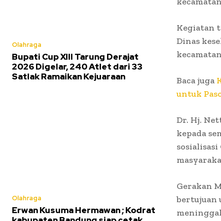
kecamatan
Kegiatan t
Dinas kes
Olahraga
kecamatan
Bupati Cup XIII Tarung Derajat
2026 Digelar, 240 Atlet dari 33
Satlak Ramaikan Kejuaraan
Baca juga
untuk Pas
Dr. Hj. Ne
kepada se
sosialisas
masyaraka
Gerakan M
Olahraga
bertujuan
Erwan Kusuma Hermawan ; Kodrat
meninggalk
kabupaten Bandung siap cetak