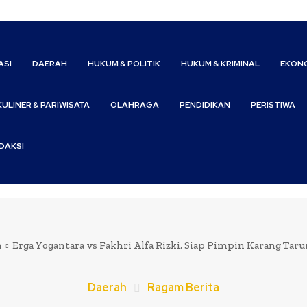
ASI
DAERAH
HUKUM & POLITIK
HUKUM & KRIMINAL
EKONO
KULINER & PARIWISATA
OLAHRAGA
PENDIDIKAN
PERISTIWA
DAKSI
h
Erga Yogantara vs Fakhri Alfa Rizki, Siap Pimpin Karang Tar
Daerah
Ragam Berita