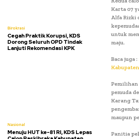
Kedua cal
Karta 07 
Alfa Rizki
kepemudaa
Birokrasi
untuk mem
Cegah Praktik Korupsi, KDS
Dorong Seluruh OPD Tindak
maju.
Lanjuti Rekomendasi KPK
Baca juga :
Kabupaten
Pemilihan
pemuda de
Karang Tar
pengembang
maupun pe
Nasional
Menuju HUT ke-81 RI, KDS Lepas
Panitia p
Calon Paskibraka Kabupaten