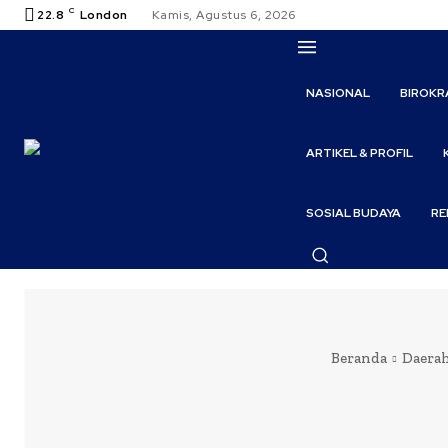
C
22.8
London
Kamis, Agustus 6, 2026
NASIONAL
BIROKR
ARTIKEL & PROFIL
SOSIAL BUDAYA
RE
Beranda
Daera