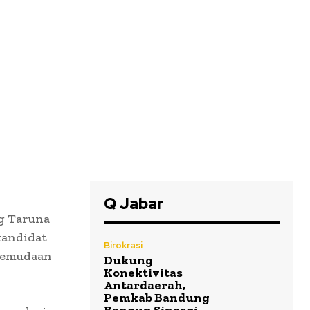
Q Jabar
g Taruna
kandidat
Birokrasi
epemudaan
Dukung
Konektivitas
Antardaerah,
Pemkab Bandung