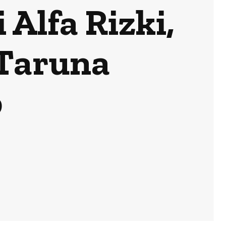
Alfa Rizki,
 Taruna
p