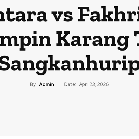
tara vs Fakhri 
impin Karang
Sangkanhuri
By:
Admin
Date:
April 23, 2026