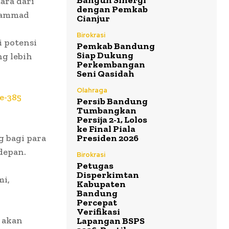
Bangun Sinergi
ara dari
dengan Pemkab
uhammad
Cianjur
Birokrasi
 potensi
Pemkab Bandung
Siap Dukung
g lebih
Perkembangan
Seni Qasidah
Olahraga
e-385
Persib Bandung
Tumbangkan
Persija 2-1, Lolos
ke Final Piala
 bagi para
Presiden 2026
depan.
Birokrasi
Petugas
Disperkimtan
mi,
Kabupaten
Bandung
Percepat
Verifikasi
 akan
Lapangan BSPS