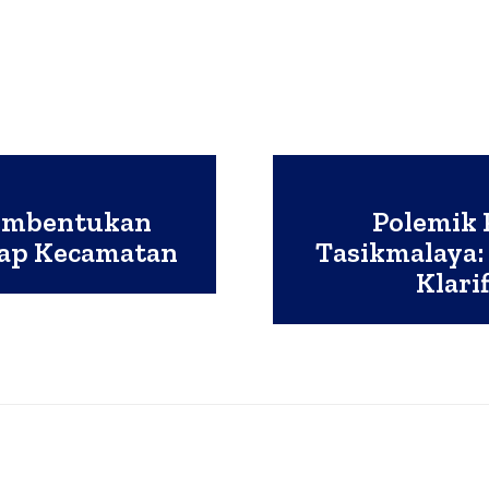
embentukan
Polemik
iap Kecamatan
Tasikmalaya:
Klari