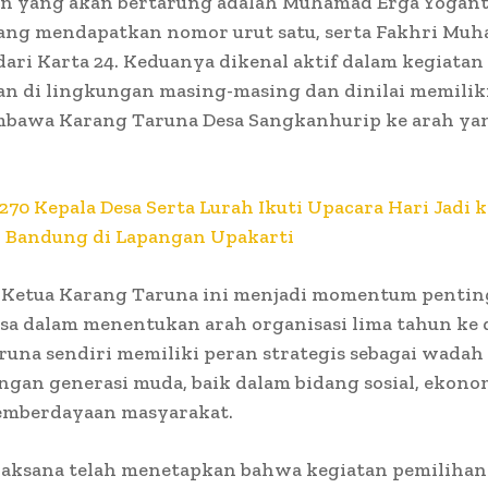
on yang akan bertarung adalah Muhamad Erga Yogant
yang mendapatkan nomor urut satu, serta Fakhri M
 dari Karta 24. Keduanya dikenal aktif dalam kegiatan
n di lingkungan masing-masing dan dinilai memiliki
bawa Karang Taruna Desa Sangkanhurip ke arah yan
270 Kepala Desa Serta Lurah Ikuti Upacara Hari Jadi k
 Bandung di Lapangan Upakarti
 Ketua Karang Taruna ini menjadi momentum penting
sa dalam menentukan arah organisasi lima tahun ke 
una sendiri memiliki peran strategis sebagai wadah
an generasi muda, baik dalam bidang sosial, ekono
mberdayaan masyarakat.
elaksana telah menetapkan bahwa kegiatan pemilihan