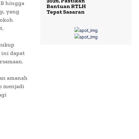
2026, Pastikan
IB hingga
Bantuan RTLH
ip, yang
Tepat Sasaran
tokoh
t.
 cukup
 ini dapat
ersamaan.
ban amanah
p menjadi
agi