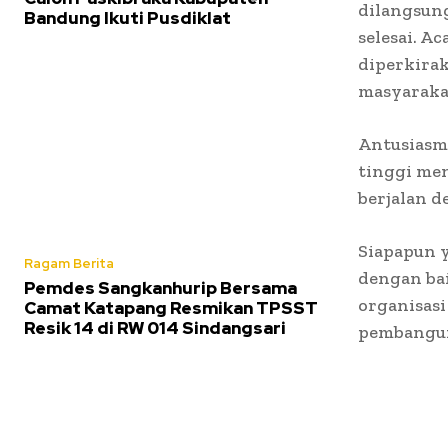
dilangsung
Bandung Ikuti Pusdiklat
selesai. A
diperkirak
masyarakat
Antusiasm
tinggi men
berjalan d
Siapapun 
Ragam Berita
dengan ba
Pemdes Sangkanhurip Bersama
organisasi
Camat Katapang Resmikan TPSST
Resik 14 di RW 014 Sindangsari
pembangun