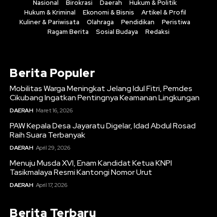
Nasional
Birokrasi
Daerah
Hukum & Politik
Hukum & Kriminal
Ekonomi & Bisnis
Artikel & Profil
Kuliner & Pariwisata
Olahraga
Pendidikan
Peristiwa
Ragam Berita
Sosial Budaya
Redaksi
Berita Populer
Mobilitas Warga Meningkat Jelang Idul Fitri, Pemdes
Cikubang Ingatkan Pentingnya Keamanan Lingkungan
DAERAH
Maret 16, 2026
PAW Kepala Desa Jayaratu Digelar, Idad Abdul Rosad
Raih Suara Terbanyak
DAERAH
April 29, 2026
Menuju Musda XVI, Enam Kandidat Ketua KNPI
Tasikmalaya Resmi Kantongi Nomor Urut
DAERAH
April 17, 2026
Berita Terbaru