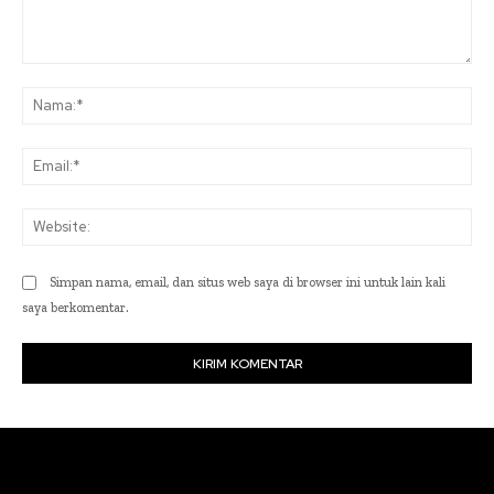
Komentar:
Na
Ema
Web
Simpan nama, email, dan situs web saya di browser ini untuk lain kali
saya berkomentar.