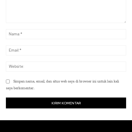
Komentar:
Na
Ema
Web
Simpan nama, email, dan situs web saya di browser ini untuk lain kali
saya berkomentar.