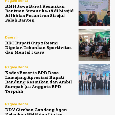
Ragam Berita
BMH Jawa Barat Resmikan
Bantuan Sumur ke-18 di Masjid
Al Ikhlas Pesantren Sirojul
Falah Banten
Daerah
BKC Bupati Cup 2 Resmi
Digelar, Tekankan Sportivitas
dan Mental Juara
Ragam Berita
Kades Beserta BPD Desa
Lamajang Apresiasi Bupati
Bandung Resmikan dan Ambil
Sumpah 911 Anggota BPD
Terpilih
Ragam Berita
DDV Cirebon Gandeng Agen
Kebaikan BMH dan Lintas