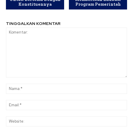
Konstituennya
Program Pemerintah
TINGGALKAN KOMENTAR
Komentar:
Na
Ema
Web