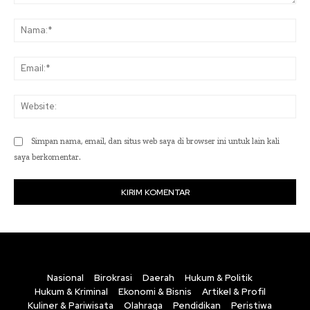
Komentar:
Na
Ema
Web
Simpan nama, email, dan situs web saya di browser ini untuk lain kali
saya berkomentar.
Nasional
Birokrasi
Daerah
Hukum & Politik
Hukum & Kriminal
Ekonomi & Bisnis
Artikel & Profil
Kuliner & Pariwisata
Olahraga
Pendidikan
Peristiwa