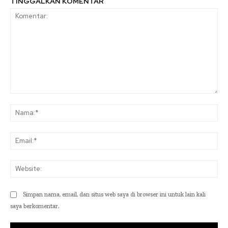
TINGGALKAN KOMENTAR
Komentar:
Na
Ema
Web
Simpan nama, email, dan situs web saya di browser ini untuk lain kali
saya berkomentar.