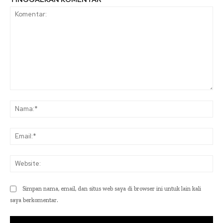
Komentar:
Na
Ema
Web
Simpan nama, email, dan situs web saya di browser ini untuk lain kali
saya berkomentar.