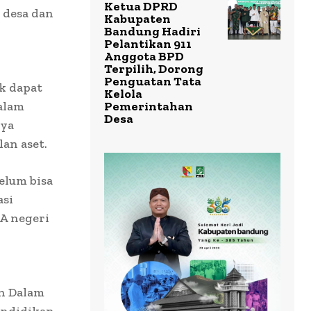
Ketua DPRD
 desa dan
Kabupaten
Bandung Hadiri
Pelantikan 911
Anggota BPD
Terpilih, Dorong
Penguatan Tata
k dapat
Kelola
alam
Pemerintahan
Desa
nya
an aset.
elum bisa
asi
A negeri
n Dalam
endidikan