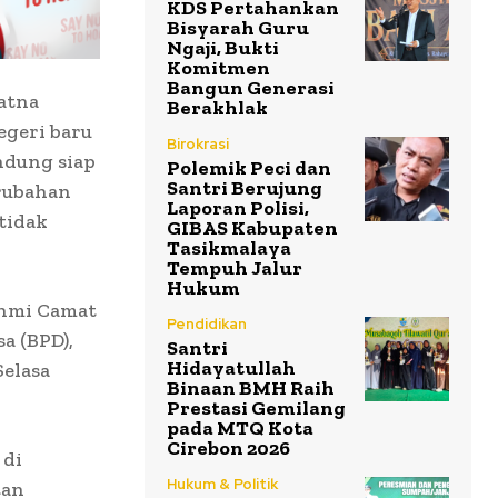
KDS Pertahankan
Bisyarah Guru
Ngaji, Bukti
Komitmen
Bangun Generasi
atna
Berakhlak
geri baru
Birokrasi
ndung siap
Polemik Peci dan
Santri Berujung
erubahan
Laporan Polisi,
tidak
GIBAS Kabupaten
Tasikmalaya
Tempuh Jalur
Hukum
ahmi Camat
Pendidikan
a (BPD),
Santri
Hidayatullah
Selasa
Binaan BMH Raih
Prestasi Gemilang
pada MTQ Kota
Cirebon 2026
 di
Hukum & Politik
tan