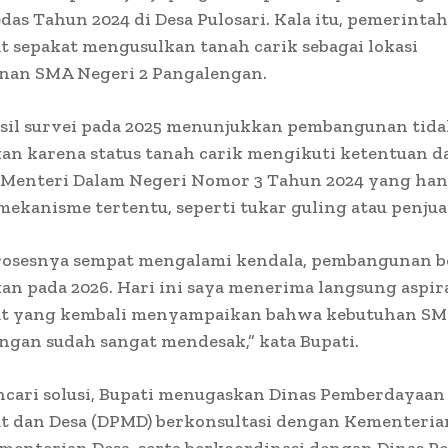
as Tahun 2024 di Desa Pulosari. Kala itu, pemerintah
 sepakat mengusulkan tanah carik sebagai lokasi
an SMA Negeri 2 Pangalengan.
sil survei pada 2025 menunjukkan pembangunan tida
an karena status tanah carik mengikuti ketentuan d
 Menteri Dalam Negeri Nomor 3 Tahun 2024 yang ha
kanisme tertentu, seperti tukar guling atau penjual
rosesnya sempat mengalami kendala, pembangunan b
an pada 2026. Hari ini saya menerima langsung aspir
t yang kembali menyampaikan bahwa kebutuhan SM
ngan sudah sangat mendesak,” kata Bupati.
cari solusi, Bupati menugaskan Dinas Pemberdayaan
t dan Desa (DPMD) berkonsultasi dengan Kementeria
menterian Desa, serta berkoordinasi dengan Dinas P