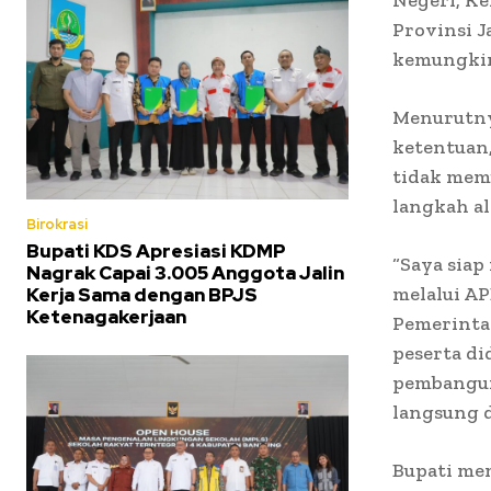
Provinsi 
kemungkin
Menurutny
ketentuan
tidak mem
langkah a
Birokrasi
Bupati KDS Apresiasi KDMP
“Saya siap
Nagrak Capai 3.005 Anggota Jalin
melalui AP
Kerja Sama dengan BPJS
Ketenagakerjaan
Pemerinta
peserta di
pembanguna
langsung d
Bupati me