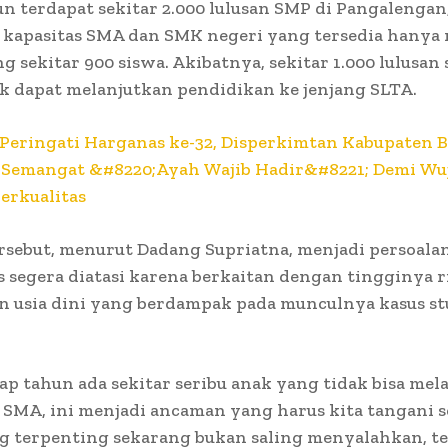
un terdapat sekitar 2.000 lulusan SMP di Pangalengan
 kapasitas SMA dan SMK negeri yang tersedia hany
sekitar 900 siswa. Akibatnya, sekitar 1.000 lulusan 
k dapat melanjutkan pendidikan ke jenjang SLTA.
Peringati Harganas ke-32, Disperkimtan Kabupaten
Semangat &#8220;Ayah Wajib Hadir&#8221; Demi Wu
erkualitas
rsebut, menurut Dadang Supriatna, menjadi persoalan
 segera diatasi karena berkaitan dengan tingginya r
n usia dini yang berdampak pada munculnya kasus s
iap tahun ada sekitar seribu anak yang tidak bisa mel
 SMA, ini menjadi ancaman yang harus kita tangani s
ng terpenting sekarang bukan saling menyalahkan, te