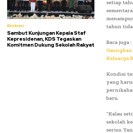
setiap tah
sementara
menampung 
tahun tida
Birokrasi
Sambut Kunjungan Kepala Staf
Kepresidenan, KDS Tegaskan
Baca juga :
Komitmen Dukung Sekolah Rakyat
Gaungkan 
Keluarga B
Kondisi te
yang harus
pernikaha
baru.
“Kalau set
sekolah ke
serius. Ya