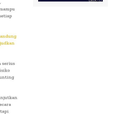
,
a mampu
setiap
 Bandung
judkan
 serius
isiko
tunting
anjutkan
ecara
tapi