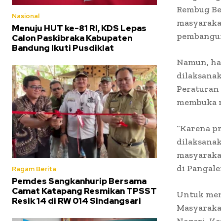
Rembug Bed
Nasional
masyarakat
Menuju HUT ke-81 RI, KDS Lepas
pembangun
Calon Paskibraka Kabupaten
Bandung Ikuti Pusdiklat
Namun, ha
dilaksanak
Peraturan
membuka me
“Karena p
dilaksanak
masyaraka
di Pangale
Ragam Berita
Pemdes Sangkanhurip Bersama
Camat Katapang Resmikan TPSST
Untuk men
Resik 14 di RW 014 Sindangsari
Masyaraka
Negeri, Ke