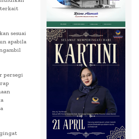
terkait
kan sesuai
un apabila
ngambil
r persegi
arap
maan
ka
sa
ngingat