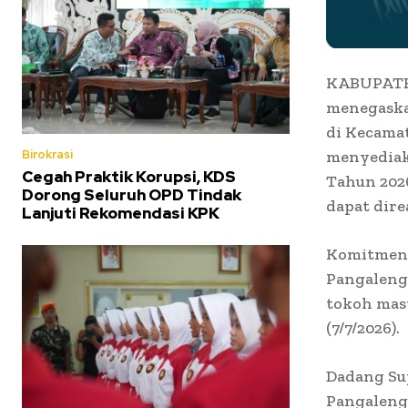
KABUPATEN
menegask
di Kecama
menyediaka
Birokrasi
Cegah Praktik Korupsi, KDS
Tahun 2026
Dorong Seluruh OPD Tindak
dapat dire
Lanjuti Rekomendasi KPK
Komitmen 
Pangalenga
tokoh masy
(7/7/2026).
Dadang Su
Pangaleng