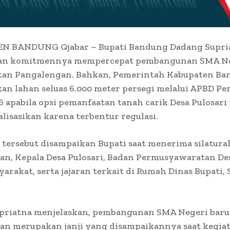
 BANDUNG Qjabar – Bupati Bandung Dadang Supri
an komitmennya mempercepat pembangunan SMA Ne
tan Pangalengan. Bahkan, Pemerintah Kabupaten Ba
n lahan seluas 6.000 meter persegi melalui APBD P
 apabila opsi pemanfaatan tanah carik Desa Pulosari 
alisasikan karena terbentur regulasi.
tersebut disampaikan Bupati saat menerima silatur
n, Kepala Desa Pulosari, Badan Permusyawaratan Des
arakat, serta jajaran terkait di Rumah Dinas Bupati, 
priatna menjelaskan, pembangunan SMA Negeri baru
an merupakan janji yang disampaikannya saat kegia