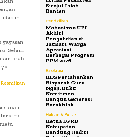
Ikhlas Pesantren
uhkan
Sirojul Falah
dengan
Banten
radaban
Pendidikan
Mahasiswa UPI
Akhiri
Pengabdian di
s yayasan
Jatisari, Warga
Apresiasi
i. Selain
Berbagai Program
pkan arah
PPM 2026
nya.
Birokrasi
KDS Pertahankan
Bisyarah Guru
 Resmikan
Ngaji, Bukti
Komitmen
Bangun Generasi
Berakhlak
 susunan
Hukum & Politik
ara itu,
Ketua DPRD
imatu
Kabupaten
Bandung Hadiri