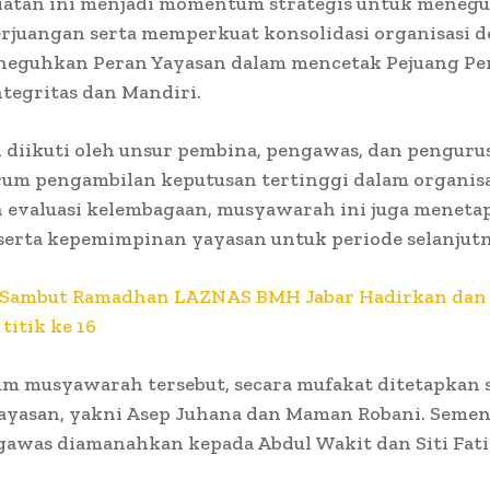
giatan ini menjadi momentum strategis untuk meneg
rjuangan serta memperkuat konsolidasi organisasi 
neguhkan Peran Yayasan dalam mencetak Pejuang Pe
tegritas dan Mandiri.
 diikuti oleh unsur pembina, pengawas, dan penguru
rum pengambilan keputusan tertinggi dalam organisas
 evaluasi kelembagaan, musyawarah ini juga meneta
serta kepemimpinan yayasan untuk periode selanjut
Sambut Ramadhan LAZNAS BMH Jabar Hadirkan dan
titik ke 16
um musyawarah tersebut, secara mufakat ditetapkan
ayasan, yakni Asep Juhana dan Maman Robani. Sement
ngawas diamanahkan kepada Abdul Wakit dan Siti Fat