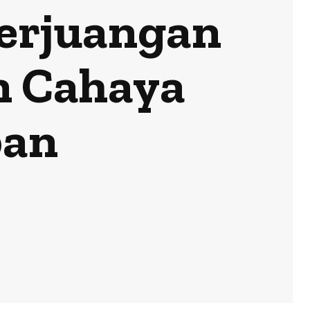
erjuangan
n Cahaya
ban