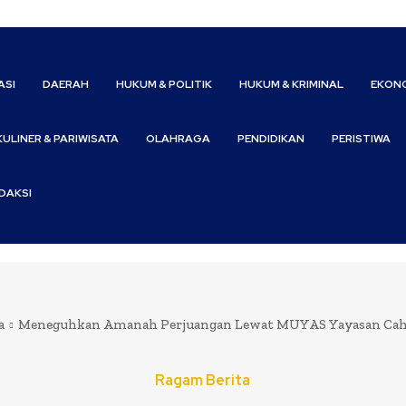
ASI
DAERAH
HUKUM & POLITIK
HUKUM & KRIMINAL
EKONO
KULINER & PARIWISATA
OLAHRAGA
PENDIDIKAN
PERISTIWA
DAKSI
a
Meneguhkan Amanah Perjuangan Lewat MUYAS Yayasan Caha
Ragam Berita