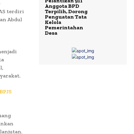
Pelantikan 911
–
Anggota BPD
S terdiri
Terpilih, Dorong
Penguatan Tata
dan Abdul
Kelola
Pemerintahan
Desa
enjadi
ta
l,
yarakat.
 BPJS
uang
ankan
lanjutan.