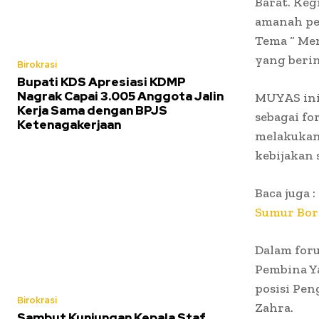
Barat. Ke
amanah pe
Tema “ Me
yang berin
Birokrasi
Bupati KDS Apresiasi KDMP
Nagrak Capai 3.005 Anggota Jalin
MUYAS ini
Kerja Sama dengan BPJS
sebagai fo
Ketenagakerjaan
melakukan
kebijakan 
Baca juga :
Sumur Bor 
Dalam for
Pembina Y
posisi Pe
Birokrasi
Zahra.
Sambut Kunjungan Kepala Staf