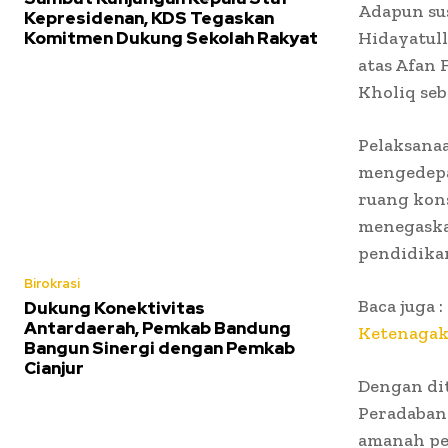
Adapun su
Kepresidenan, KDS Tegaskan
Komitmen Dukung Sekolah Rakyat
Hidayatul
atas Afan 
Kholiq seb
Pelaksana
mengedepa
ruang kons
menegaska
pendidikan
Birokrasi
Baca juga :
Dukung Konektivitas
Antardaerah, Pemkab Bandung
Ketenagak
Bangun Sinergi dengan Pemkab
Cianjur
Dengan di
Peradaban
amanah per