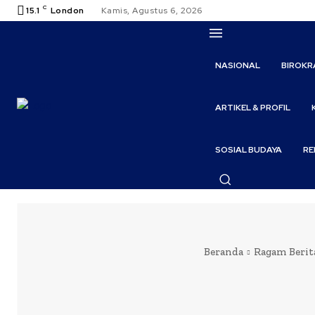
C
15.1
London
Kamis, Agustus 6, 2026
NASIONAL
BIROKR
ARTIKEL & PROFIL
SOSIAL BUDAYA
RE
Beranda
Ragam Berit