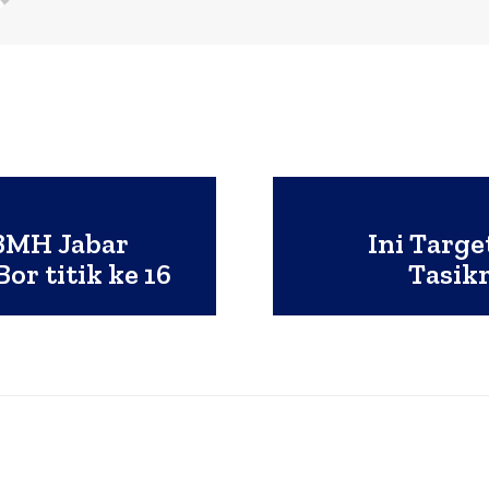
BMH Jabar
Ini Targ
r titik ke 16
Tasik