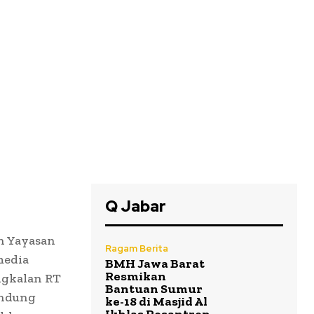
Q Jabar
h Yayasan
Ragam Berita
media
BMH Jawa Barat
Resmikan
ngkalan RT
Bantuan Sumur
andung
ke-18 di Masjid Al