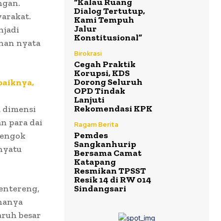
“Kalau Ruang
ngan.
Dialog Tertutup,
yarakat.
Kami Tempuh
Jalur
njadi
Konstitusional”
ahan nyata
Birokrasi
Cegah Praktik
Korupsi, KDS
Dorong Seluruh
baiknya,
OPD Tindak
Lanjuti
Rekomendasi KPK
a dimensi
n para dai
Ragam Berita
Pemdes
nengok
Sangkanhurip
nyatu
Bersama Camat
Katapang
Resmikan TPSST
Resik 14 di RW 014
mentereng,
Sindangsari
 hanya
ruh besar