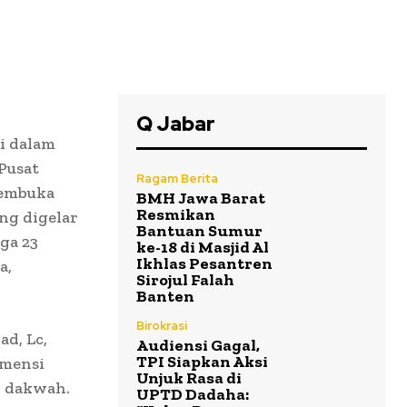
Q Jabar
i dalam
Pusat
Ragam Berita
membuka
BMH Jawa Barat
Resmikan
ng digelar
Bantuan Sumur
ga 23
ke-18 di Masjid Al
Ikhlas Pesantren
a,
Sirojul Falah
Banten
Birokrasi
d, Lc,
Audiensi Gagal,
TPI Siapkan Aksi
imensi
Unjuk Rasa di
n dakwah.
UPTD Dadaha: