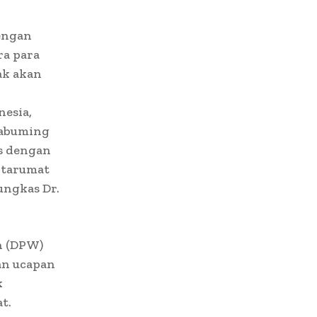
dengan
ra para
ak akan
nesia,
kabuming
s dengan
ntarumat
ungkas Dr.
h (DPW)
an ucapan
k
t.