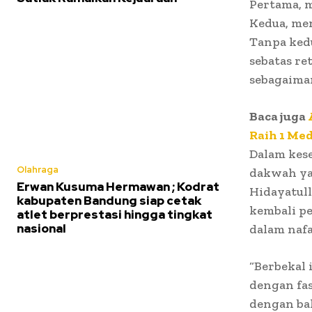
Pertama, 
Kedua, men
Tanpa ked
sebatas re
sebagaima
Baca juga
Raih 1 Me
Dalam kes
Olahraga
dakwah yan
Erwan Kusuma Hermawan ; Kodrat
Hidayatull
kabupaten Bandung siap cetak
kembali pe
atlet berprestasi hingga tingkat
nasional
dalam nafa
“Berbekal 
dengan fas
dengan ba