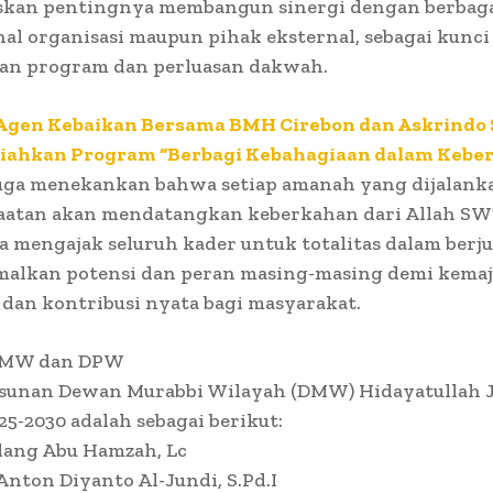
skan pentingnya membangun sinergi dengan berbaga
nal organisasi maupun pihak eksternal, sebagai kunci
lan program dan perluasan dakwah.
Agen Kebaikan Bersama BMH Cirebon dan Askrindo 
iahkan Program “Berbagi Kebahagiaan dalam Kebe
uga menekankan bahwa setiap amanah yang dijalank
aatan akan mendatangkan keberkahan dari Allah SW
ia mengajak seluruh kader untuk totalitas dalam berj
alkan potensi dan peran masing-masing demi kema
 dan kontribusi nyata bagi masyarakat.
DMW dan DPW
sunan Dewan Murabbi Wilayah (DMW) Hidayatullah 
25-2030 adalah sebagai berikut:
dang Abu Hamzah, Lc
Anton Diyanto Al-Jundi, S.Pd.I