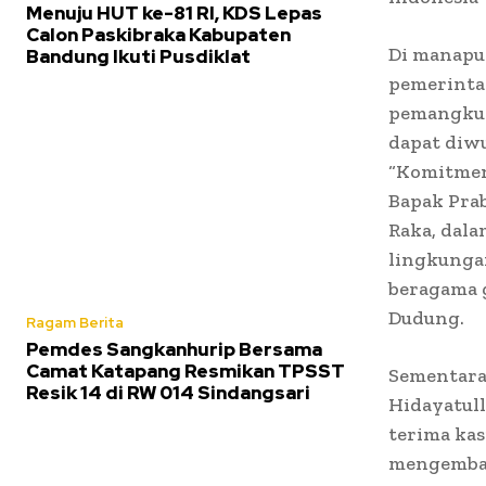
Menuju HUT ke-81 RI, KDS Lepas
Calon Paskibraka Kabupaten
Di manapun
Bandung Ikuti Pusdiklat
pemerintah
pemangku k
dapat diw
“Komitmen 
Bapak Pra
Raka, dal
lingkungan
beragama 
Dudung.
Ragam Berita
Pemdes Sangkanhurip Bersama
Camat Katapang Resmikan TPSST
Sementara
Resik 14 di RW 014 Sindangsari
Hidayatul
terima ka
mengemban