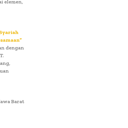
i elemen,
Syariah
rsamaan”
an dengan
T.
uang,
juan
Jawa Barat