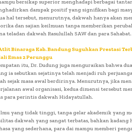
mampu bersikap superior menghadapi berbagai tanta
ghadirkan dampak positif yang signifikan bagi mas
ua hal tersebut, menurutnya, dakwah hanya akan me
torika dan sajian keilmuan tanpa memberikan perub
na teladan dakwah Rasulullah SAW dan para Sahabat.
Atlit Binaraga Kab. Bandung Suguhkan Prestasi Ter
dali Emas 2 Perunggu
empatan itu, Dr. Dudung juga menguraikan bahwa du
g ia sebutkan sejatinya telah menjadi ruh perjuanga
ah sejak masa awal berdirinya. Menurutnya, jika me
rjalanan awal organisasi, kedua dimensi tersebut me
s para perintis dakwah Hidayatullah.
ilmu yang tidak tinggi, tanpa gelar akademik yang 
ilitas dakwah yang sangat terbatas, bahkan kadang
hasa yang sederhana, para dai mampu memberi penga