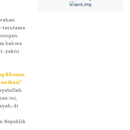
ewahan
 —terutama
mbongan.
lam bahwa
t, yakni
og Khusus
munikasi”
ayatullah
an ini,
yah, di
n Republik