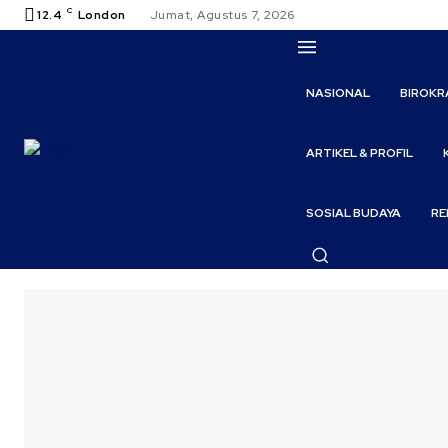
C
12.4
London
Jumat, Agustus 7, 2026
NASIONAL
BIROKR
ARTIKEL & PROFIL
SOSIAL BUDAYA
RE