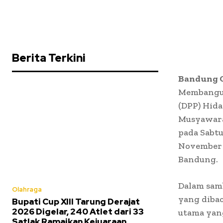
Berita Terkini
Bandung Q
Membangun
(DPP) Hida
Musyawara
pada Sabtu
November 2
Bandung.
Dalam sam
Olahraga
yang diba
Bupati Cup XIII Tarung Derajat
2026 Digelar, 240 Atlet dari 33
utama yan
Satlak Ramaikan Kejuaraan