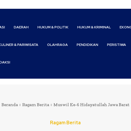
ASI
DAERAH
HUKUM & POLITIK
HUKUM & KRIMINAL
EKONO
KULINER & PARIWISATA
OLAHRAGA
PENDIDIKAN
PERISTIWA
DAKSI
Beranda
Ragam Berita
Muswil Ke-6 Hidayatullah Jawa Barat
Ragam Berita