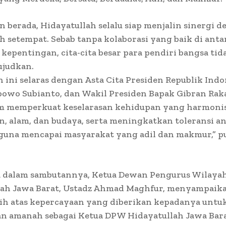
 berada, Hidayatullah selalu siap menjalin sinergi 
 setempat. Sebab tanpa kolaborasi yang baik di anta
epentingan, cita-cita besar para pendiri bangsa tid
ujudkan.
ini selaras dengan Asta Cita Presiden Republik Indo
bowo Subianto, dan Wakil Presiden Bapak Gibran Ra
am memperkuat keselarasan kehidupan yang harmoni
, alam, dan budaya, serta meningkatkan toleransi a
guna mencapai masyarakat yang adil dan makmur,” p
 dalam sambutannya, Ketua Dewan Pengurus Wilaya
lah Jawa Barat, Ustadz Ahmad Maghfur, menyampaik
sih atas kepercayaan yang diberikan kepadanya untu
 amanah sebagai Ketua DPW Hidayatullah Jawa Bara