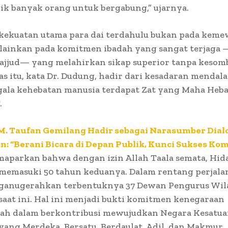
ik banyak orang untuk bergabung,” ujarnya.
i kekuatan utama para dai terdahulu bukan pada kem
elainkan pada komitmen ibadah yang sangat terjaga
hajjud— yang melahirkan sikap superior tanpa keso
as itu, kata Dr. Dudung, hadir dari kesadaran menda
egala kehebatan manusia terdapat Zat yang Maha Heba
.
M. Taufan Gemilang Hadir sebagai Narasumber Dial
n: “Berani Bicara di Depan Publik, Kunci Sukses Ko
maparkan bahwa dengan izin Allah Taala semata, Hid
 memasuki 50 tahun keduanya. Dalam rentang perjalan
ganugerahkan terbentuknya 37 Dewan Pengurus Wila
saat ini. Hal ini menjadi bukti komitmen kenegaraan
lah dalam berkontribusi mewujudkan Negara Kesatua
yang Merdeka, Bersatu, Berdaulat, Adil, dan Makmur.