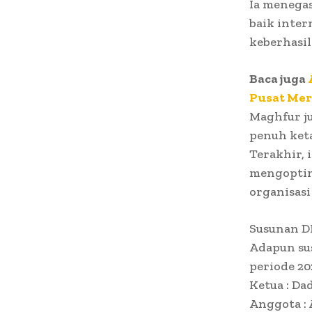
Ia menega
baik inter
keberhasi
Baca juga
Pusat Mer
Maghfur j
penuh ket
Terakhir, 
mengoptim
organisasi
Susunan 
Adapun su
periode 20
Ketua : Da
Anggota : 