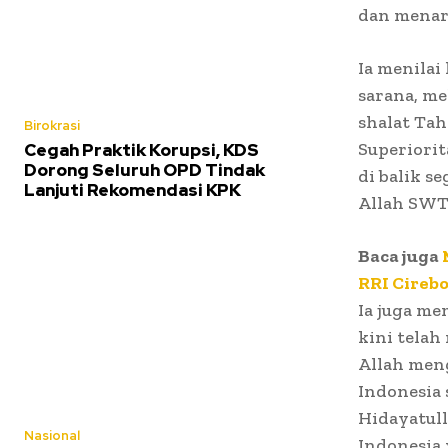
dan menar
Ia menila
sarana, m
shalat Ta
Birokrasi
Superiorit
Cegah Praktik Korupsi, KDS
Dorong Seluruh OPD Tindak
di balik s
Lanjuti Rekomendasi KPK
Allah SWT
Baca juga
RRI Cirebo
Ia juga me
kini telah
Allah men
Indonesia 
Hidayatul
Nasional
Indonesia 