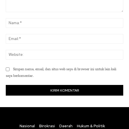
Komentar:
Na
Ema
Web
Simpan nama, email, dan situs web saya di browser ini untuk lain kali
saya berkomentar.
Nasional
Birokrasi
Daerah
Hukum & Politik