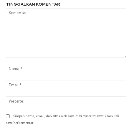
TINGGALKAN KOMENTAR
Komentar:
Na
Ema
Web
Simpan nama, email, dan situs web saya di browser ini untuk lain kali
saya berkomentar.