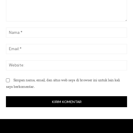
Komentar:
Na
Ema
Web
Simpan nama, email, dan situs web saya di browser ini untuk lain kali
saya berkomentar.