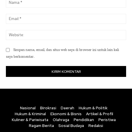
Na
Ema
Web
Simpan nama, email, dan situs web saya di browser ini untuk lain kali
saya berkomentar.
Nasional
Birokrasi
Daerah
Hukum & Politik
Hukum & Kriminal
Ekonomi & Bisnis
Artikel & Profil
Kuliner & Pariwisata
Olahraga
Pendidikan
Peristiwa
Ragam Berita
Sosial Budaya
Redaksi