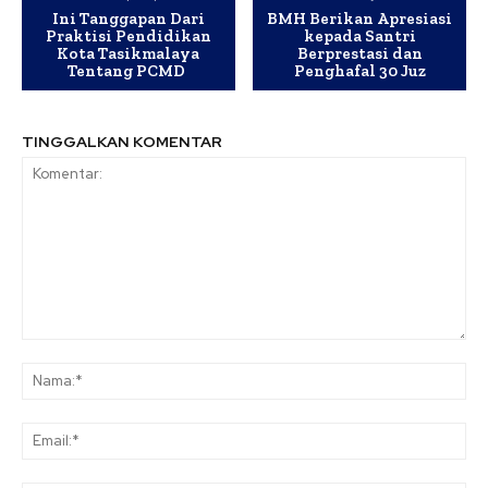
Ini Tanggapan Dari
BMH Berikan Apresiasi
Praktisi Pendidikan
kepada Santri
Kota Tasikmalaya
Berprestasi dan
Tentang PCMD
Penghafal 30 Juz
TINGGALKAN KOMENTAR
Komentar:
Na
Ema