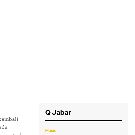
Q Jabar
kembali
ada
Music