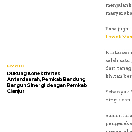
menjalanka
masyaraka
Baca juga :
Lewat Mu
Khitanan 
salah sat
Birokrasi
dari tenag
Dukung Konektivitas
khitan be
Antardaerah, Pemkab Bandung
Bangun Sinergi dengan Pemkab
Cianjur
Sebanyak 
bingkisan,
Sementara 
pengeceka
masyarakat