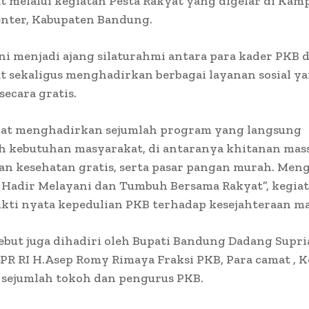
 melalui kegiatan Pesta Rakyat yang digelar di Kam
nter, Kabupaten Bandung.
ni menjadi ajang silaturahmi antara para kader PKB
 sekaligus menghadirkan berbagai layanan sosial y
secara gratis.
yat menghadirkan sejumlah program yang langsung
 kebutuhan masyarakat, di antaranya khitanan massa
an kesehatan gratis, serta pasar pangan murah. Men
 Hadir Melayani dan Tumbuh Bersama Rakyat”, kegiat
kti nyata kepedulian PKB terhadap kesejahteraan m
ebut juga dihadiri oleh Bupati Bandung Dadang Supri
R RI H.Asep Romy Rimaya Fraksi PKB, Para camat , K
, sejumlah tokoh dan pengurus PKB.