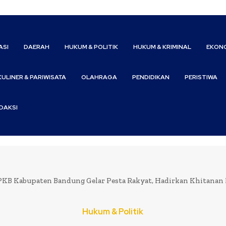
ASI
DAERAH
HUKUM & POLITIK
HUKUM & KRIMINAL
EKONO
KULINER & PARIWISATA
OLAHRAGA
PENDIDIKAN
PERISTIWA
DAKSI
PKB Kabupaten Bandung Gelar Pesta Rakyat, Hadirkan Khitanan Ma
Hukum & Politik