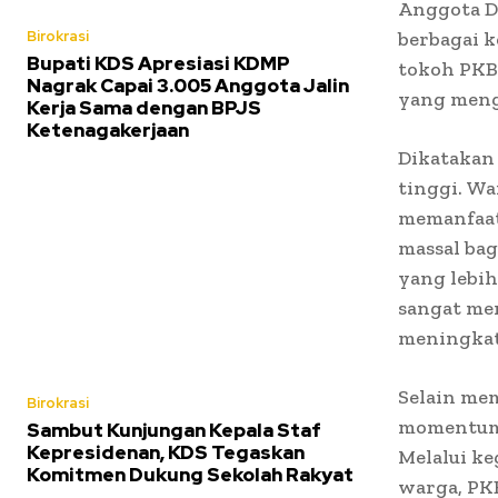
Anggota D
Birokrasi
berbagai k
Bupati KDS Apresiasi KDMP
tokoh PKB
Nagrak Capai 3.005 Anggota Jalin
yang mengi
Kerja Sama dengan BPJS
Ketenagakerjaan
Dikatakan
tinggi. Wa
memanfaat
massal ba
yang lebih
sangat me
meningkat
Selain mem
Birokrasi
momentum 
Sambut Kunjungan Kepala Staf
Kepresidenan, KDS Tegaskan
Melalui k
Komitmen Dukung Sekolah Rakyat
warga, PKB