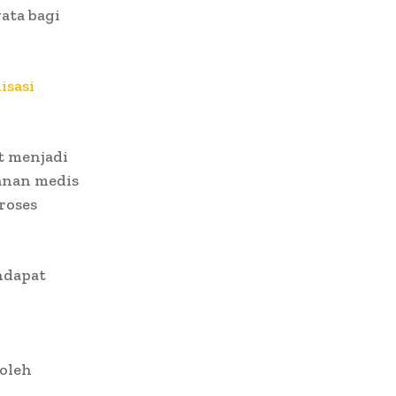
ata bagi
isasi
t menjadi
anan medis
roses
ndapat
oleh