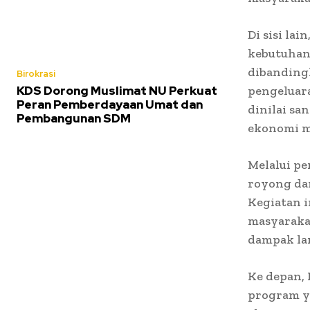
Di sisi la
kebutuhan 
dibanding
Birokrasi
KDS Dorong Muslimat NU Perkuat
pengeluar
Peran Pemberdayaan Umat dan
dinilai sa
Pembangunan SDM
ekonomi m
Melalui p
royong dan
Kegiatan 
masyarakat
dampak la
Ke depan,
program ya