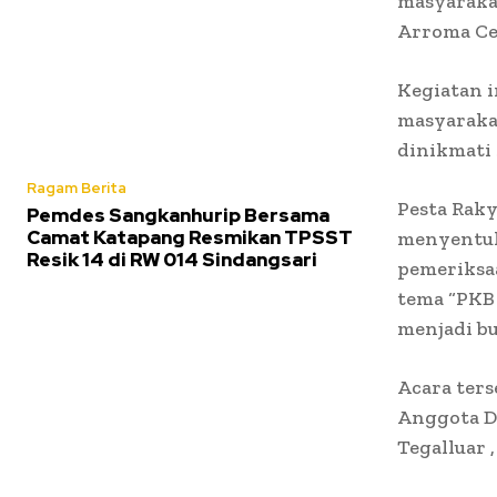
masyarakat
Arroma Ce
Kegiatan i
masyarakat
dinikmati 
Ragam Berita
Pesta Rak
Pemdes Sangkanhurip Bersama
Camat Katapang Resmikan TPSST
menyentuh
Resik 14 di RW 014 Sindangsari
pemeriksa
tema “PKB
menjadi bu
Acara ters
Anggota DP
Tegalluar 