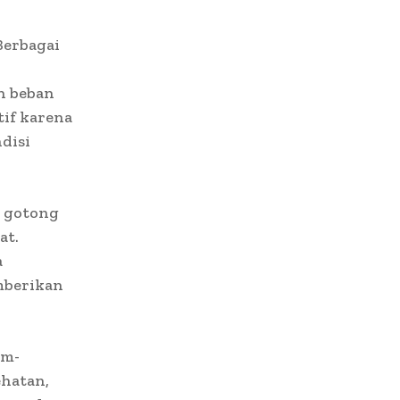
Berbagai
n beban
if karena
disi
t gotong
at.
a
mberikan
am-
ehatan,