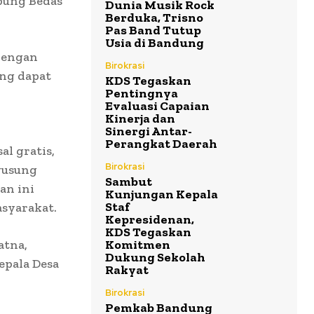
pung Bedas
Dunia Musik Rock
Berduka, Trisno
Pas Band Tutup
Usia di Bandung
 dengan
Birokrasi
ang dapat
KDS Tegaskan
Pentingnya
Evaluasi Capaian
Kinerja dan
Sinergi Antar-
Perangkat Daerah
l gratis,
Birokrasi
gusung
Sambut
an ini
Kunjungan Kepala
Staf
asyarakat.
Kepresidenan,
KDS Tegaskan
atna,
Komitmen
Dukung Sekolah
epala Desa
Rakyat
Birokrasi
Pemkab Bandung