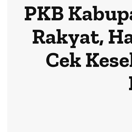
PKB Kabupa
Rakyat, H
Cek Kese