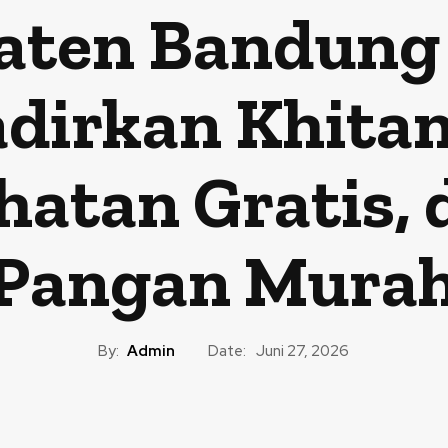
ten Bandung 
adirkan Khitan
hatan Gratis, 
Pangan Mura
By:
Admin
Date:
Juni 27, 2026