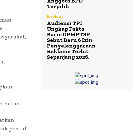
Anggota BPD
Terpilih
Birokrasi
aman
Audiensi TPI
s
Ungkap Fakta
Baru: DPMPTSP
asyarakat,
Sebut Baru 6 Izin
Penyelenggaraan
Reklame Terbit
Sepanjang 2026.
ai
apkan
n hutan.
atkan
ak positif