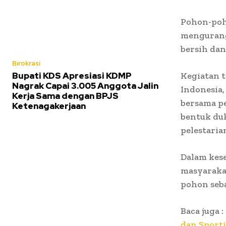
Pohon-poh
mengurangi
bersih dan
Birokrasi
Bupati KDS Apresiasi KDMP
Kegiatan t
Nagrak Capai 3.005 Anggota Jalin
Indonesia
Kerja Sama dengan BPJS
bersama p
Ketenagakerjaan
bentuk du
pelestaria
Dalam kes
masyaraka
pohon seba
Baca juga :
dan Sport