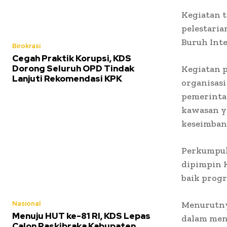
Kegiatan t
pelestaria
Buruh Inte
Birokrasi
Cegah Praktik Korupsi, KDS
Dorong Seluruh OPD Tindak
Kegiatan p
Lanjuti Rekomendasi KPK
organisasi
pemerinta
kawasan y
keseimban
Perkumpul
dipimpin 
baik prog
Nasional
Menurutny
Menuju HUT ke-81 RI, KDS Lepas
dalam men
Calon Paskibraka Kabupaten