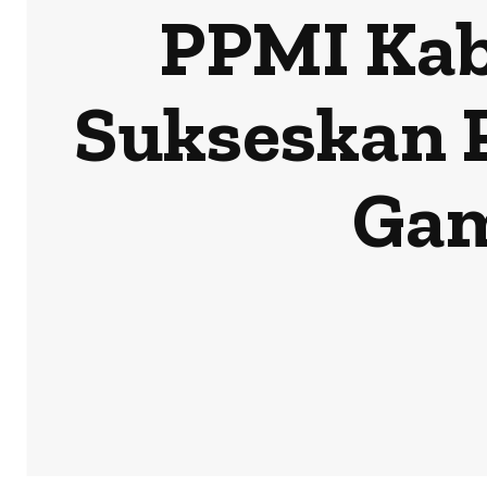
PPMI Kab
Sukseskan 
Gam