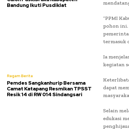
mendatan
Bandung Ikuti Pusdiklat
“PPMI Kab
pohon ini
pemerinta
termasuk o
Ia menjela
kegiatan 
Ragam Berita
Keterliba
Pemdes Sangkanhurip Bersama
dapat mem
Camat Katapang Resmikan TPSST
Resik 14 di RW 014 Sindangsari
masyaraka
Selain me
edukasi m
penghijau