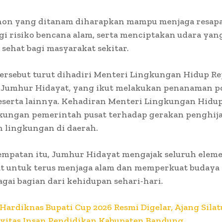
on yang ditanam diharapkan mampu menjaga resapan
 risiko bencana alam, serta menciptakan udara yang
 sehat bagi masyarakat sekitar.
ersebut turut dihadiri Menteri Lingkungan Hidup Re
, Jumhur Hidayat, yang ikut melakukan penanaman 
eserta lainnya. Kehadiran Menteri Lingkungan Hidu
kungan pemerintah pusat terhadap gerakan penghij
n lingkungan di daerah.
empatan itu, Jumhur Hidayat mengajak seluruh elem
t untuk terus menjaga alam dan memperkuat buday
gai bagian dari kehidupan sehari-hari.
Hardiknas Bupati Cup 2026 Resmi Digelar, Ajang Sila
ivitas Insan Pendidikan Kabupaten Bandung