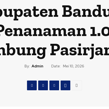
upaten Band
Penanaman 1.0
bung Pasirj
By:
Admin
Date:
Mei 10, 2026