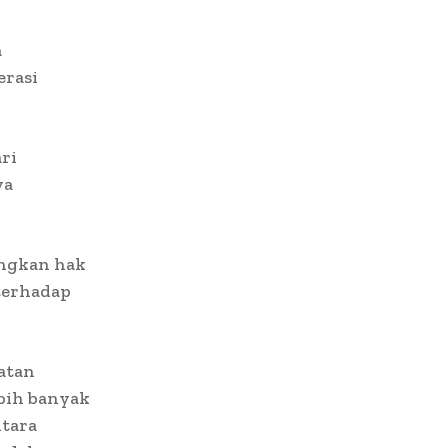
a
erasi
ri
ya
angkan hak
terhadap
atan
ebih banyak
ntara