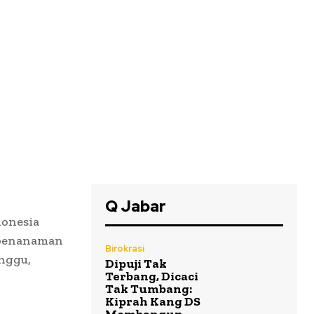
Q Jabar
donesia
 penanaman
Birokrasi
nggu,
Dipuji Tak
Terbang, Dicaci
Tak Tumbang:
Kiprah Kang DS