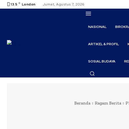
C
13.5
London
Jumat, Agustus 7, 2026
NASIONAL
BIROKR
ARTIKEL & PROFIL
SOSIAL BUDAYA
RE
Beranda
Ragam Berita
P