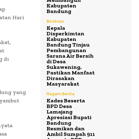
Membangun
Kabupaten
ap
Bandung
atan Hari
Birokrasi
Kepala
Disperkimtan
Kabupaten
kat,
Bandung Tinjau
Pembangunan
at
Sarana Air Bersih
g di
di Desa
Sukawening,
a
Pastikan Manfaat
Dirasakan
Masyarakat
ndung yang
Ragam Berita
nyambut
Kades Beserta
BPD Desa
Lamajang
Apresiasi Bupati
Bandung
nyata
Resmikan dan
asa
Ambil Sumpah 911