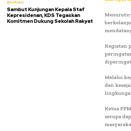
Birokrasi
Sambut Kunjungan Kepala Staf
Menurutnya
Kepresidenan, KDS Tegaskan
Komitmen Dukung Sekolah Rakyat
berkelanju
mendatan
Kegiatan p
peringata
diperingat
Melalui ke
dan keseja
lingkunga
Ketua PPM
serupa dap
masyarakat