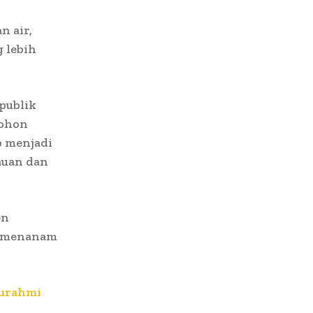
 air,
 lebih
publik
pohon
p menjadi
auan dan
en
a menanam
turahmi