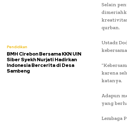
Selain pen
dimeriahk
kreativit
qurban.
Ustadz Dod
Pendidikan
kebersama
BMH Cirebon Bersama KKN UIN
Siber Syekh Nurjati Hadirkan
Indonesia Bercerita di Desa
“Kebersama
Sambeng
karena se
katanya.
Adapun me
yang berha
Lembaga P