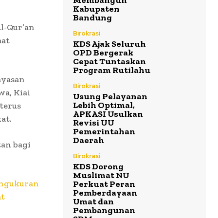
Membangun
Kabupaten
Bandung
Al-Qur’an
Birokrasi
aat
KDS Ajak Seluruh
OPD Bergerak
Cepat Tuntaskan
Program Rutilahu
ayasan
Birokrasi
wa, Kiai
Usung Pelayanan
Lebih Optimal,
terus
APKASI Usulkan
at.
Revisi UU
Pemerintahan
Daerah
an bagi
Birokrasi
KDS Dorong
Muslimat NU
engukuran
Perkuat Peran
Pemberdayaan
at
Umat dan
Pembangunan