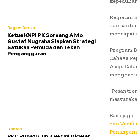
kepedulian 
Kegiatan B
dan santr
Ragam Berita
mencapai s
Ketua KNPI PK Soreang Alvio
Gustaf Nugraha Siapkan Strategi
Satukan Pemuda dan Tekan
Program B
Pengangguran
Cahaya Pej
Asep. Dal
menghadir
“Pesantre
masyarakat
Baca juga :
dan Verifi
Daerah
Penangana
BKC Bupati Cup 2 Resmi Digelar,