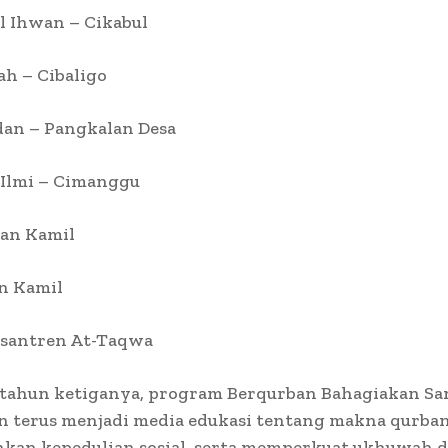
l Ihwan – Cikabul
h – Cibaligo
dan – Pangkalan Desa
 Ilmi – Cimanggu
san Kamil
n Kamil
esantren At-Taqwa
tahun ketiganya, program Berqurban Bahagiakan San
n terus menjadi media edukasi tentang makna qurban
an kepedulian sosial, serta memperkuat ukhuwah d