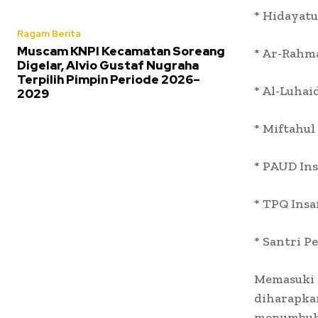
* Hidayatu
Ragam Berita
Muscam KNPI Kecamatan Soreang
* Ar-Rahma
Digelar, Alvio Gustaf Nugraha
Terpilih Pimpin Periode 2026–
* Al-Luhai
2029
* Miftahul
* PAUD In
* TPQ Insa
* Santri P
Memasuki 
diharapka
menumbuhk