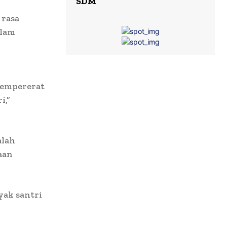
SDM
 rasa
alam
mempererat
i,”
alah
aan
yak santri