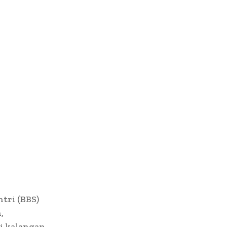
tri (BBS)
,
i kalangan