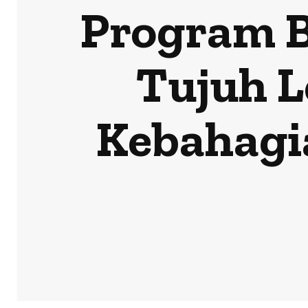
Program B
Tujuh 
Kebahagia