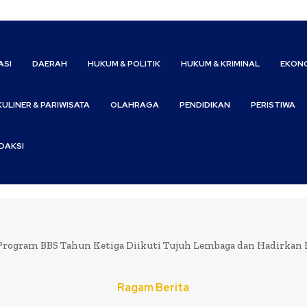
ASI
DAERAH
HUKUM & POLITIK
HUKUM & KRIMINAL
EKONO
KULINER & PARIWISATA
OLAHRAGA
PENDIDIKAN
PERISTIWA
DAKSI
Program BBS Tahun Ketiga Diikuti Tujuh Lembaga dan Hadirkan Ke
Ragam Berita