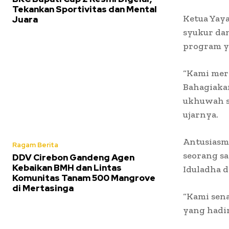
Tekankan Sportivitas dan Mental
Ketua Yaya
Juara
syukur da
program ya
“Kami mer
Bahagiakan
ukhuwah se
ujarnya.
Antusiasm
Ragam Berita
seorang sa
DDV Cirebon Gandeng Agen
Kebaikan BMH dan Lintas
Iduladha d
Komunitas Tanam 500 Mangrove
di Mertasinga
“Kami sena
yang hadi