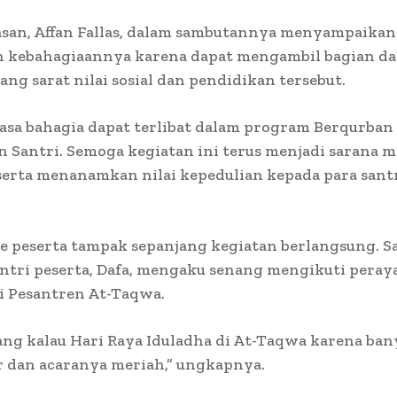
san, Affan Fallas, dalam sambutannya menyampaikan
n kebahagiaannya karena dapat mengambil bagian d
ng sarat nilai sosial dan pendidikan tersebut.
asa bahagia dapat terlibat dalam program Berqurban
 Santri. Semoga kegiatan ini terus menjadi sarana 
rta menanamkan nilai kepedulian kepada para santr
e peserta tampak sepanjang kegiatan berlangsung. S
ntri peserta, Dafa, mengaku senang mengikuti peray
i Pesantren At-Taqwa.
ng kalau Hari Raya Iduladha di At-Taqwa karena ban
r dan acaranya meriah,” ungkapnya.