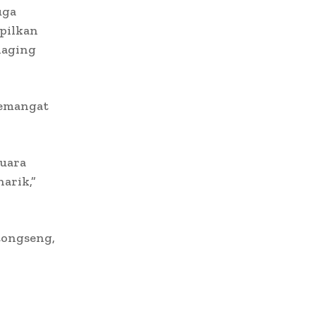
uga
pilkan
daging
semangat
juara
arik,”
tongseng,