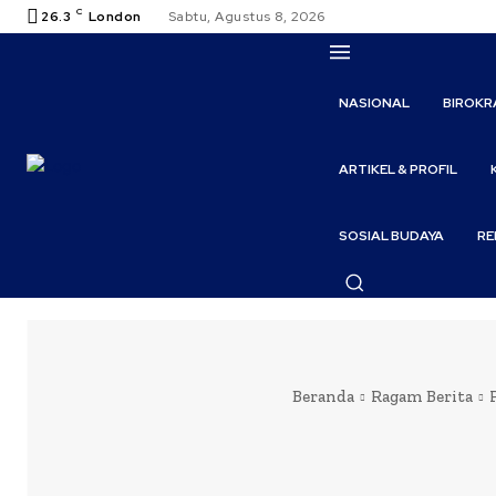
C
26.3
London
Sabtu, Agustus 8, 2026
NASIONAL
BIROKR
ARTIKEL & PROFIL
SOSIAL BUDAYA
RE
Beranda
Ragam Berita