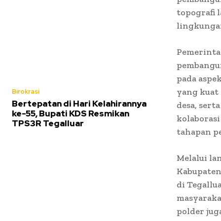
topografi 
lingkungan
Pemerinta
pembangun
pada aspek
yang kuat
Birokrasi
Bertepatan di Hari Kelahirannya
desa, sert
ke-55, Bupati KDS Resmikan
kolaborasi
TPS3R Tegalluar
tahapan p
Melalui la
Kabupaten
di Tegallu
masyarakat
polder ju