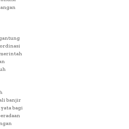
mbangan
rgantung
ordinasi
emerintah
an
ruh
ah
i banjir
nyata bagi
beradaan
ungan