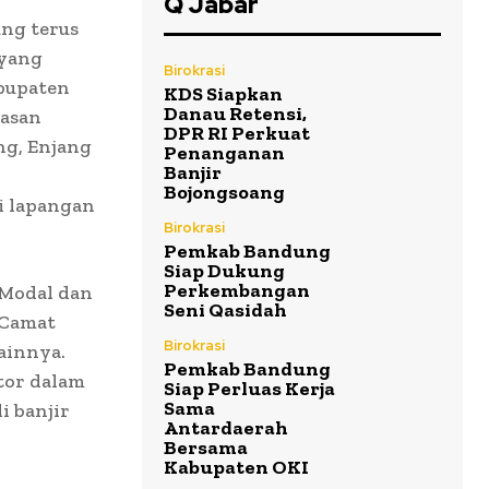
Q Jabar
ng terus
 yang
Birokrasi
bupaten
KDS Siapkan
Danau Retensi,
wasan
DPR RI Perkuat
g, Enjang
Penanganan
Banjir
Bojongsoang
i lapangan
Birokrasi
Pemkab Bandung
Siap Dukung
Perkembangan
 Modal dan
Seni Qasidah
 Camat
Birokrasi
lainnya.
Pemkab Bandung
tor dalam
Siap Perluas Kerja
Sama
 banjir
Antardaerah
Bersama
Kabupaten OKI