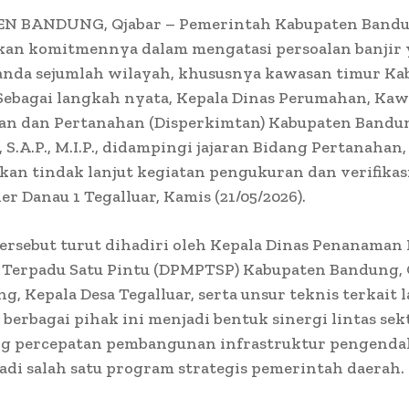
 BANDUNG, Qjabar – Pemerintah Kabupaten Bandu
an komitmennya dalam mengatasi persoalan banjir
anda sejumlah wilayah, khususnya kawasan timur Ka
Sebagai langkah nyata, Kepala Dinas Perumahan, Ka
n dan Pertanahan (Disperkimtan) Kabupaten Bandun
S.A.P., M.I.P., didampingi jajaran Bidang Pertanahan,
an tindak lanjut kegiatan pengukuran dan verifikas
er Danau 1 Tegalluar, Kamis (21/05/2026).
ersebut turut dihadiri oleh Kepala Dinas Penanaman
 Terpadu Satu Pintu (DPMPTSP) Kabupaten Bandung,
g, Kepala Desa Tegalluar, serta unsur teknis terkait 
berbagai pihak ini menjadi bentuk sinergi lintas sek
 percepatan pembangunan infrastruktur pengendali
di salah satu program strategis pemerintah daerah.