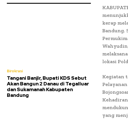
KABUPATEN
menunjukk
kerap mel
Bandung. 
Permukima
Wahyudin, 
melaksanak
lokasi Pold
Birokrasi
Kegiatan t
Tangani Banjir, Bupati KDS Sebut
Akan Bangun 2 Danau di Tegalluar
Pelayanan
dan Sukamanah Kabupaten
Bojongsoan
Bandung
Kehadiran 
mendukung
yang menja