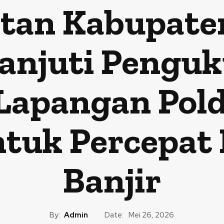
mtan Kabupate
anjuti Pengu
 Lapangan Pol
ntuk Percepa
Banjir
By:
Admin
Date:
Mei 26, 2026