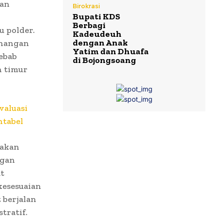
kan
Birokrasi
Bupati KDS
Berbagi
 polder.
Kadeudeuh
dengan Anak
enangan
Yatim dan Dhuafa
yebab
di Bojongsoang
n timur
valuasi
ntabel
pakan
ngan
t
kesesuaian
 berjalan
tratif.