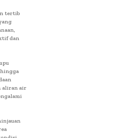
n tertib
 yang
anaan,
tif dan
ampu
ehingga
adaan
aliran air
mengalami
ninjauan
rea
kondisi