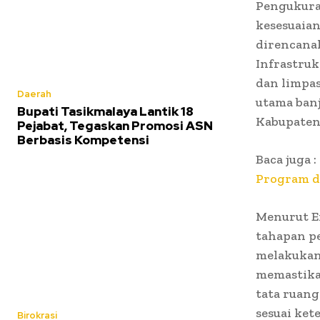
Pengukura
kesesuaian
direncana
Infrastruk
dan limpas
Daerah
utama banj
Bupati Tasikmalaya Lantik 18
Kabupaten
Pejabat, Tegaskan Promosi ASN
Berbasis Kompetensi
Baca juga :
Program d
Menurut E
tahapan p
melakukan
memastikan
tata ruan
sesuai ket
Birokrasi