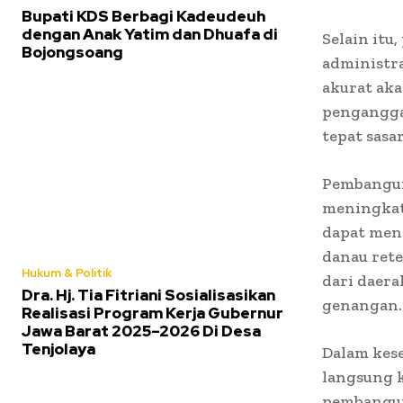
Bupati KDS Berbagi Kadeudeuh
dengan Anak Yatim dan Dhuafa di
Selain itu
Bojongsoang
administra
akurat ak
pengangga
tepat sasa
Pembangun
meningkat
dapat meng
danau ret
Hukum & Politik
dari daera
Dra. Hj. Tia Fitriani Sosialisasikan
genangan.
Realisasi Program Kerja Gubernur
Jawa Barat 2025–2026 Di Desa
Tenjolaya
Dalam kes
langsung k
pembanguna