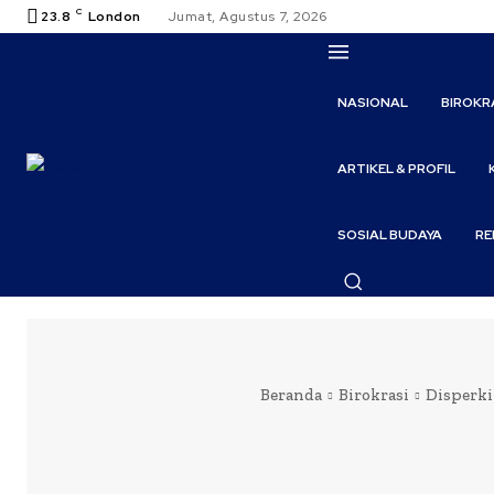
C
23.8
London
Jumat, Agustus 7, 2026
NASIONAL
BIROKR
ARTIKEL & PROFIL
SOSIAL BUDAYA
RE
Beranda
Birokrasi
Disperki