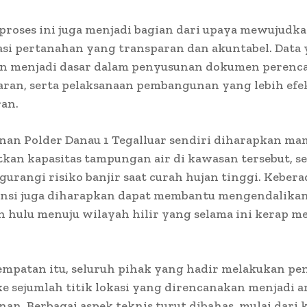
, proses ini juga menjadi bagian dari upaya mewujudka
si pertanahan yang transparan dan akuntabel. Data
an menjadi dasar dalam penyusunan dokumen perenc
ran, serta pelaksanaan pembangunan yang lebih efek
ran.
an Polder Danau 1 Tegalluar sendiri diharapkan m
kan kapasitas tampungan air di kawasan tersebut, s
urangi risiko banjir saat curah hujan tinggi. Keber
ensi juga diharapkan dapat membantu mengendalikan 
h hulu menuju wilayah hilir yang selama ini kerap 
empatan itu, seluruh pihak yang hadir melakukan pe
e sejumlah titik lokasi yang direncanakan menjadi a
n. Berbagai aspek teknis turut dibahas, mulai dari 