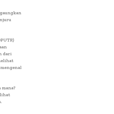
a gaungkan
njuru
(DPUTR)
aan
n dari
elihat
a mengenal
a mana?
lihat
.