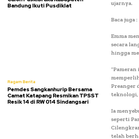
ujarnya.
Bandung Ikuti Pusdiklat
Baca juga :
Emma meng
secara lan
hingga men
“Pameran i
memperlih
Ragam Berita
Preanger 
Pemdes Sangkanhurip Bersama
teknologi,
Camat Katapang Resmikan TPSST
Resik 14 di RW 014 Sindangsari
Ia menyeb
seperti Pa
Cilengkra
telah berh