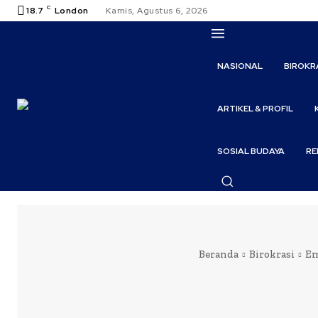
C
18.7
London
Kamis, Agustus 6, 2026
NASIONAL
BIROKR
ARTIKEL & PROFIL
SOSIAL BUDAYA
RE
Beranda
Birokrasi
Em