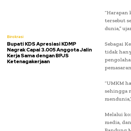
“Harapan k
tersebut 
dunia,” uja
Birokrasi
Bupati KDS Apresiasi KDMP
Sebagai Ke
Nagrak Capai 3.005 Anggota Jalin
tidak hany
Kerja Sama dengan BPJS
pengolahan
Ketenagakerjaan
pemasaran
“UMKM haru
sehingga
mendunia,”
Melalui ko
media, da
Bandung M