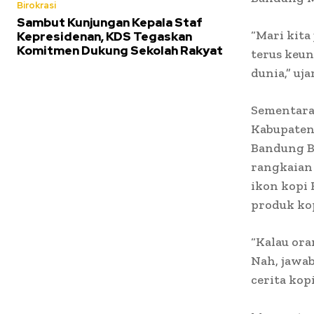
Birokrasi
Sambut Kunjungan Kepala Staf
“Mari kita
Kepresidenan, KDS Tegaskan
Komitmen Dukung Sekolah Rakyat
terus keun
dunia,” uja
Sementara
Kabupaten
Bandung Be
rangkaian
ikon kopi 
produk ko
“Kalau or
Nah, jawab
cerita kop