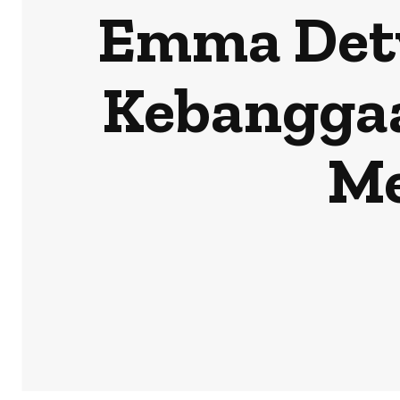
Emma Dety
Kebanggaa
Me