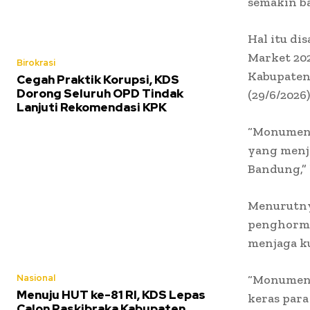
semakin b
Hal itu d
Market 20
Birokrasi
Kabupaten 
Cegah Praktik Korupsi, KDS
Dorong Seluruh OPD Tindak
(29/6/2026)
Lanjuti Rekomendasi KPK
“Monumen i
yang menja
Bandung,”
Menurutny
penghorma
menjaga k
Nasional
“Monumen i
Menuju HUT ke-81 RI, KDS Lepas
keras para
Calon Paskibraka Kabupaten