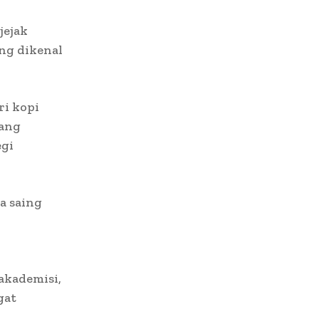
jejak
ng dikenal
ri kopi
pang
egi
a saing
akademisi,
gat