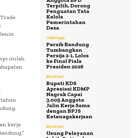
Anggota BPD
Terpilih, Dorong
Penguatan Tata
Kelola
 Trade
Pemerintahan
i
Desa
 Senin
Olahraga
Persib Bandung
Tumbangkan
Persija 2-1, Lolos
pi inilah
ke Final Piala
Presiden 2026
Kabupaten
Birokrasi
Bupati KDS
Apresiasi KDMP
k
Nagrak Capai
 tahun
3.005 Anggota
Jalin Kerja Sama
ndung.
dengan BPJS
Ketenagakerjaan
an kerja
Birokrasi
Bandung,”
Usung Pelayanan