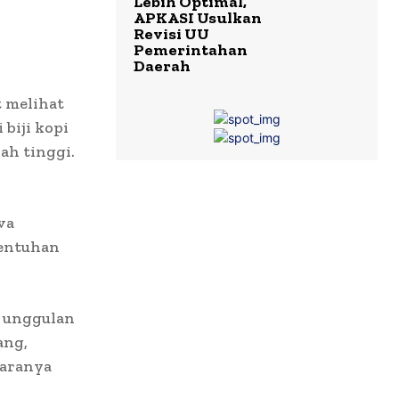
Lebih Optimal,
APKASI Usulkan
Revisi UU
Pemerintahan
Daerah
 melihat
biji kopi
ah tinggi.
va
sentuhan
i unggulan
ang,
taranya