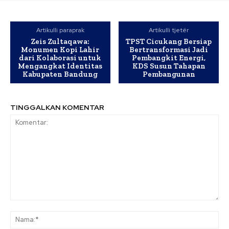
Artikulli paraprak
Artikulli tjetër
Zeis Zultaqawa:
TPST Cicukang Bersiap
Monumen Kopi Lahir
Bertransformasi Jadi
dari Kolaborasi untuk
Pembangkit Energi,
Mengangkat Identitas
KDS Susun Tahapan
Kabupaten Bandung
Pembangunan
TINGGALKAN KOMENTAR
Komentar:
Na