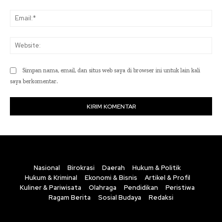
Ema
Web
Simpan nama, email, dan situs web saya di browser ini untuk lain kali
saya berkomentar.
Nasional
Birokrasi
Daerah
Hukum & Politik
Hukum & Kriminal
Ekonomi & Bisnis
Artikel & Profil
Kuliner & Pariwisata
Olahraga
Pendidikan
Peristiwa
Ragam Berita
Sosial Budaya
Redaksi