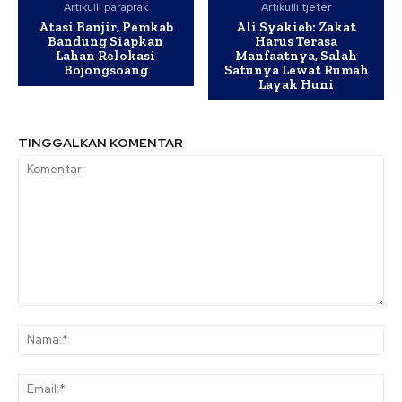
Artikulli paraprak
Artikulli tjetër
Atasi Banjir, Pemkab
Ali Syakieb: Zakat
Bandung Siapkan
Harus Terasa
Lahan Relokasi
Manfaatnya, Salah
Bojongsoang
Satunya Lewat Rumah
Layak Huni
TINGGALKAN KOMENTAR
Komentar:
Na
Ema