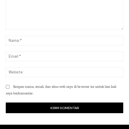
Komentar:
Na
Ema
Web
Simpan nama, email, dan situs web saya di browser ini untuk lain kali
saya berkomentar.