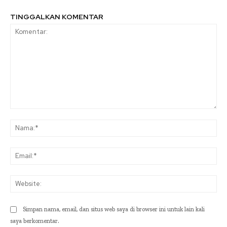
TINGGALKAN KOMENTAR
Komentar:
Na
Ema
Web
Simpan nama, email, dan situs web saya di browser ini untuk lain kali
saya berkomentar.