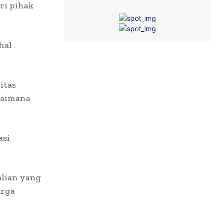
ri pihak
hal
itas
gaimana
asi
alian yang
arga