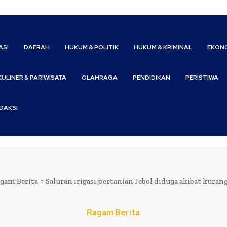
ASI
DAERAH
HUKUM & POLITIK
HUKUM & KRIMINAL
EKONO
KULINER & PARIWISATA
OLAHRAGA
PENDIDIKAN
PERISTIWA
DAKSI
gam Berita
Saluran irigasi pertanian Jebol diduga akibat kura
Ragam Berita