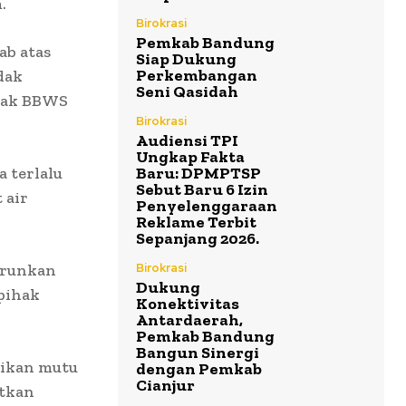
.
Birokrasi
Pemkab Bandung
ab atas
Siap Dukung
Perkembangan
dak
Seni Qasidah
hak BBWS
Birokrasi
Audiensi TPI
Ungkap Fakta
 terlalu
Baru: DPMPTSP
Sebut Baru 6 Izin
 air
Penyelenggaraan
Reklame Terbit
Sepanjang 2026.
nurunkan
Birokrasi
Dukung
pihak
Konektivitas
Antardaerah,
Pemkab Bandung
Bangun Sinergi
tikan mutu
dengan Pemkab
Cianjur
atkan