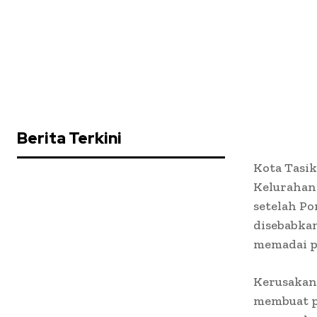
Berita Terkini
Kota Tasik
Kelurahan
setelah Po
disebabka
memadai pa
Kerusakan 
membuat pa