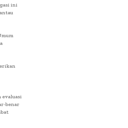
gasi ini
mantau
 Umum
na
erikan
 evaluasi
ar-benar
ibat