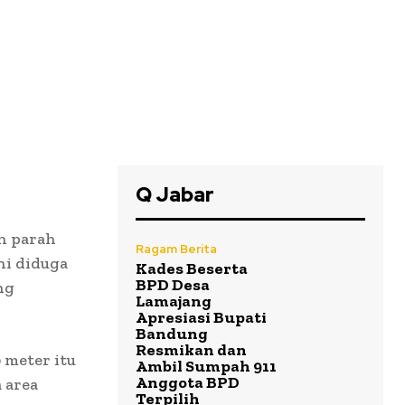
Q Jabar
h
n parah
Ragam Berita
ni diduga
Kades Beserta
BPD Desa
ng
Lamajang
Apresiasi Bupati
Bandung
Resmikan dan
 meter itu
Ambil Sumpah 911
Anggota BPD
 area
Terpilih