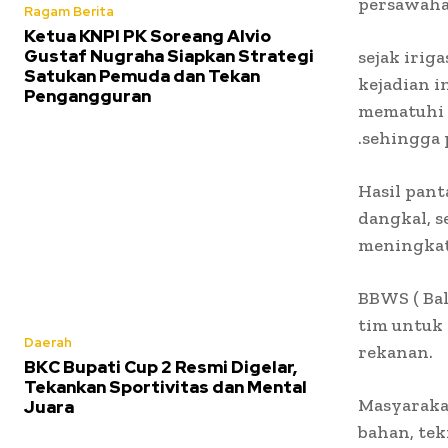
persawaha
Ragam Berita
Ketua KNPI PK Soreang Alvio
Gustaf Nugraha Siapkan Strategi
sejak irig
Satukan Pemuda dan Tekan
kejadian i
Pengangguran
mematuhi 
.sehingga 
Hasil pan
dangkal, s
meningkat
BBWS ( Bal
tim untuk 
Daerah
rekanan.
BKC Bupati Cup 2 Resmi Digelar,
Tekankan Sportivitas dan Mental
Masyaraka
Juara
bahan, tek