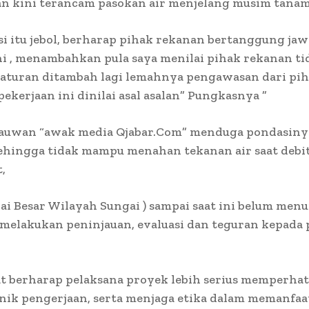
n kini terancam pasokan air menjelang musim tanam
asi itu jebol, berharap pihak rekanan bertanggung jaw
ni , menambahkan pula saya menilai pihak rekanan ti
aturan ditambah lagi lemahnya pengawasan dari pi
pekerjaan ini dinilai asal asalan” Pungkasnya ”
tauwan “awak media Qjabar.Com” menduga pondasinya
ehingga tidak mampu menahan tekanan air saat debit
,
ai Besar Wilayah Sungai ) sampai saat ini belum me
melakukan peninjauan, evaluasi dan teguran kepada 
t berharap pelaksana proyek lebih serius memperha
nik pengerjaan, serta menjaga etika dalam memanfa