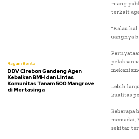
ruang publ
terkait ag
“Kalau hal
uangnya be
Pernyataa
pelaksanaa
Ragam Berita
mekanisme
DDV Cirebon Gandeng Agen
Kebaikan BMH dan Lintas
Komunitas Tanam 500 Mangrove
Lebih lanj
di Mertasinga
kualitas p
Beberapa b
memadai, 
sekitar te