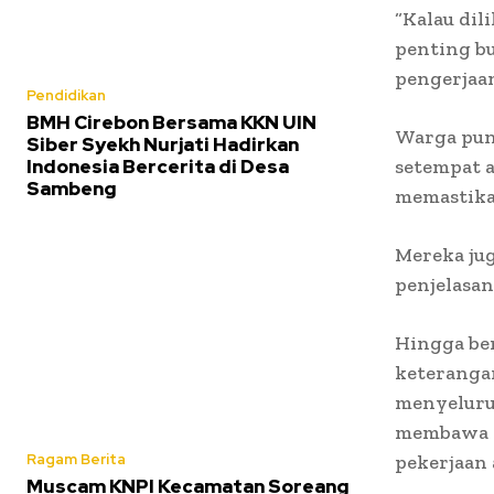
“Kalau dil
penting bu
pengerjaa
Pendidikan
BMH Cirebon Bersama KKN UIN
Warga pun
Siber Syekh Nurjati Hadirkan
Indonesia Bercerita di Desa
setempat a
Sambeng
memastikan
Mereka ju
penjelasan
Hingga ber
keteranga
menyeluru
membawa m
Ragam Berita
pekerjaan 
Muscam KNPI Kecamatan Soreang