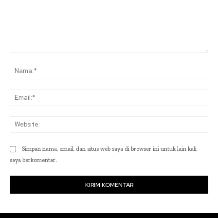
Komentar:
Na
Ema
Web
Simpan nama, email, dan situs web saya di browser ini untuk lain kali
saya berkomentar.