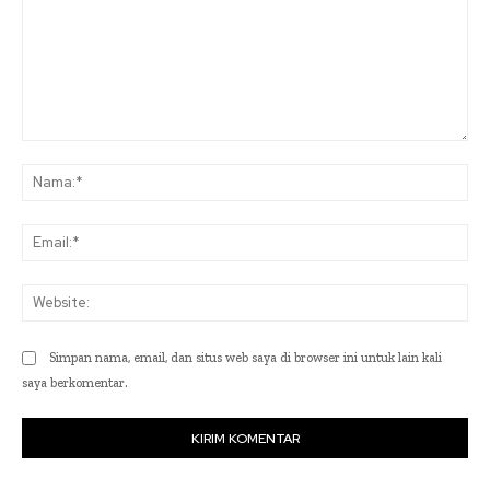
Komentar:
Na
Ema
Web
Simpan nama, email, dan situs web saya di browser ini untuk lain kali
saya berkomentar.