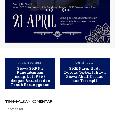
Artikulli paraprak
Artikulli tjetër
Siswa SMPN 2
SMK Nurul Huda
Panumbangan
Dorong Terbentuknya
mengikuti PSAS
Siswa Aktif, Cerdas,
dengan Antusias dan
dan Terampil
Penuh Kesungguhan
TINGGALKAN KOMENTAR