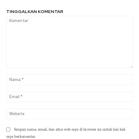
TINGGALKAN KOMENTAR
Komentar:
Na
Ema
Web
Simpan nama, email, dan situs web saya di browser ini untuk lain kali
saya berkomentar.