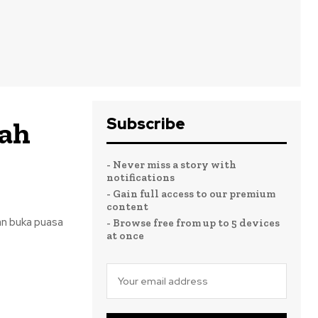
Subscribe
iah
- Never miss a story with
notifications
- Gain full access to our premium
content
an buka puasa
- Browse free from up to 5 devices
at once