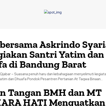
bersama Askrindo Syar
iakan Santri Yatim dan
a di Bandung Barat
Qjabar – Suasana penuh haru dan kebahagiaan menyelimuti kegiat
atim dan Dhuafa Pondok Pesantren Pertanian At Taqwa Binaan...
an Tangan BMH dan MT
ARA HATI Menguatkan