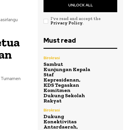
UNLOCK ALL
I've read and accept the
asirlangu
Privacy Policy
.
etua
Must read
an
Birokrasi
Sambut
Kunjungan Kepala
Staf
m Turnamen
Kepresidenan,
KDS Tegaskan
Komitmen
Dukung Sekolah
Rakyat
Birokrasi
Dukung
Konektivitas
Antardaerah,