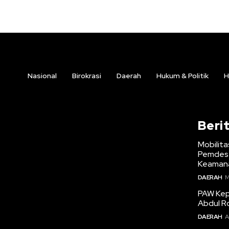
Nasional
Birokrasi
Daerah
Hukum & Politik
H
Beri
Mobilita
Pemdes 
Keamana
DAERAH
M
PAW Kepa
Abdul R
DAERAH
A