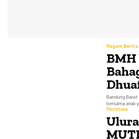
Ragam Berita
BMH 
Bahag
Dhuaf
Bandung Barat 
bersama anak y
Peristiwa
Ulur
MUTI