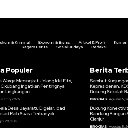
ukum & Kriminal
Ekonomi & Bisnis
Artikel & Profil
Kuliner
Ragam Berita
Sosial Budaya
Redaksi
ta Populer
Berita Ter
s Warga Meningkat Jelang Idul Fitri,
Sambut Kunjungan
Cikubang Ingatkan Pentingnya
Kepresidenan, K
n Lingkungan
Dukung Sekolah R
aret 16, 2026
BIROKRASI
Agustus 5, 
la Desa Jayaratu Digelar, Idad
Dukung Konektivi
osad Raih Suara Terbanyak
Bandung Bangun 
Cianjur
pril 29, 2026
BIROKRASI
Agustus 5, 