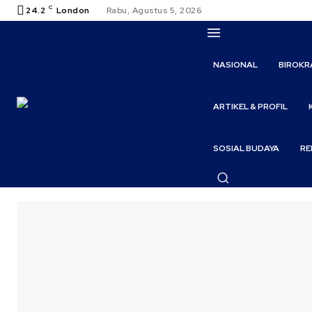
C
24.2
London
Rabu, Agustus 5, 2026
NASIONAL
BIROKR
ARTIKEL & PROFIL
SOSIAL BUDAYA
RE