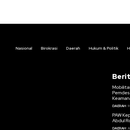
Nasional
Birokrasi
Daerah
Hukum & Politik
H
Beri
Mobilita
Pemdes 
Keamana
DAERAH
M
PAW Kepa
Abdul R
DAERAH
A