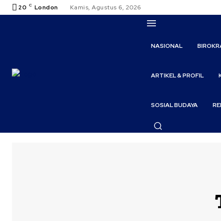
C
20
London
Kamis, Agustus 6, 2026
NASIONAL
BIROKR
ARTIKEL & PROFIL
SOSIAL BUDAYA
RE