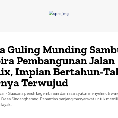
a Guling Munding Samb
ira Pembangunan Jalan
ix, Impian Bertahun-Ta
rnya Terwujud
bar - Suasana penuh kegembiraan dan rasa syukur menyelimuti wa
 Desa Sindangbarang. Penantian panjang masyarakat untuk memiliki
layak...