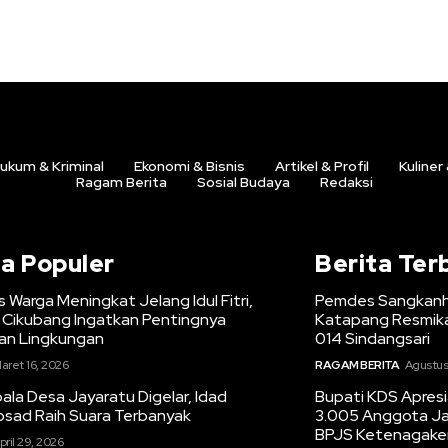
ukum & Kriminal
Ekonomi & Bisnis
Artikel & Profil
Kuliner
Ragam Berita
Sosial Budaya
Redaksi
ta Populer
Berita Ter
s Warga Meningkat Jelang Idul Fitri,
Pemdes Sangkanh
Cikubang Ingatkan Pentingnya
Katapang Resmika
n Lingkungan
014 Sindangsari
aret 16, 2026
RAGAM BERITA
Agustus
la Desa Jayaratu Digelar, Idad
Bupati KDS Apres
osad Raih Suara Terbanyak
3.005 Anggota Ja
BPJS Ketenagake
pril 29, 2026