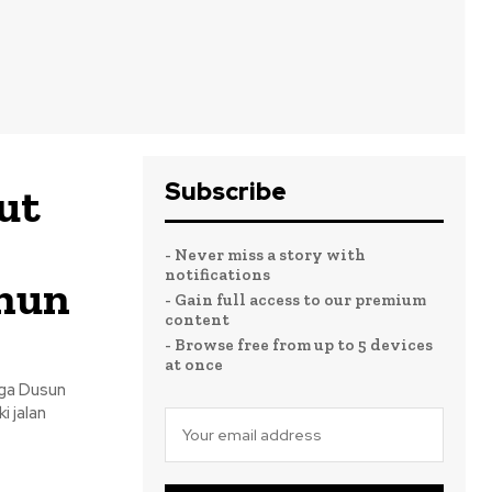
Subscribe
ut
- Never miss a story with
notifications
hun
- Gain full access to our premium
content
- Browse free from up to 5 devices
at once
rga Dusun
 jalan