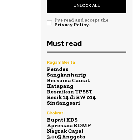
UNLOCK ALL
I've read and accept the
Privacy Policy
.
Must read
Ragam Berita
Pemdes
Sangkanhurip
Bersama Camat
Katapang
Resmikan TPSST
Resik 14 di RW 014
Sindangsari
Birokrasi
Bupati KDS
Apresiasi KDMP
Nagrak Capai
3.005 Anggota