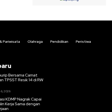
 & Pariwisata
Olahraga
Pendidikan
Peristiwa
baru
urip Bersama Camat
n TPSST Resik 14 di RW
 6, 2026
iasi KDMP Nagrak Capai
lin Kerja Sama dengan
rjaan