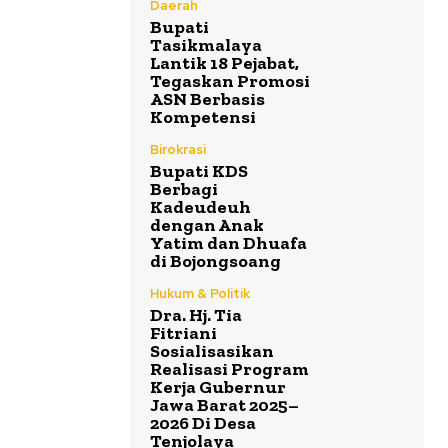
Daerah
Bupati
Tasikmalaya
Lantik 18 Pejabat,
Tegaskan Promosi
ASN Berbasis
Kompetensi
Birokrasi
Bupati KDS
Berbagi
Kadeudeuh
dengan Anak
Yatim dan Dhuafa
di Bojongsoang
Hukum & Politik
Dra. Hj. Tia
Fitriani
Sosialisasikan
Realisasi Program
Kerja Gubernur
Jawa Barat 2025–
2026 Di Desa
Tenjolaya