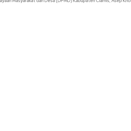
yaan Masyarakat dan Desa (DPMD) Kabupaten Ciamis, Asep Kholid