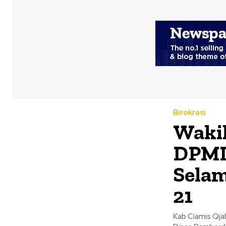
Birokrasi
Wakil
DPMD
Selam
21
Kab Ciamis Qja