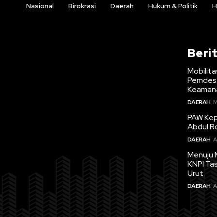
Nasional
Birokrasi
Daerah
Hukum & Politik
H
Beri
Mobilita
Pemdes 
Keamana
DAERAH
M
PAW Kepa
Abdul R
DAERAH
A
Menuju 
KNPI Ta
Urut
DAERAH
A