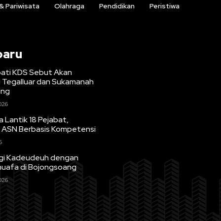
 & Pariwisata
Olahraga
Pendidikan
Peristiwa
baru
upati KDS Sebut Akan
i Tegalluar dan Sukamanah
ung
026
 Lantik 18 Pejabat,
 ASN Berbasis Kompetensi
6
agi Kadeudeuh dengan
huafa di Bojongsoang
026