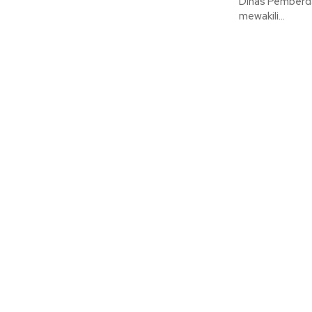
Dinas Pemberda
mewakili...