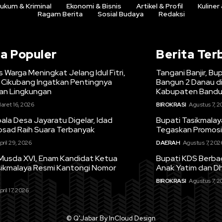
ukum & Kriminal
Ekonomi & Bisnis
Artikel & Profil
Kuliner
Ragam Berita
Sosial Budaya
Redaksi
ta Populer
Berita Ter
s Warga Meningkat Jelang Idul Fitri,
Tangani Banjir, B
Cikubang Ingatkan Pentingnya
Bangun 2 Danau d
n Lingkungan
Kabupaten Band
aret 16, 2026
BIROKRASI
Agustus 7, 2
la Desa Jayaratu Digelar, Idad
Bupati Tasikmalaya
osad Raih Suara Terbanyak
Tegaskan Promosi
pril 29, 2026
DAERAH
Agustus 7, 202
Musda XVI, Enam Kandidat Ketua
Bupati KDS Berb
sikmalaya Resmi Kantongi Nomor
Anak Yatim dan D
BIROKRASI
Agustus 7, 2
pril 17, 2026
© Q'Jabar By InCloud Design