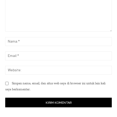
Komentar:
Na
Ema
Web
Simpan nama, email, dan situs web saya di browser ini untuk lain kali
saya berkomentar.