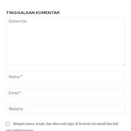
TINGGALKAN KOMENTAR
Komentar:
Na
Ema
Web
Simpan nama, email, dan situs web saya di browser ini untuk lain kali
saya berkomentar.