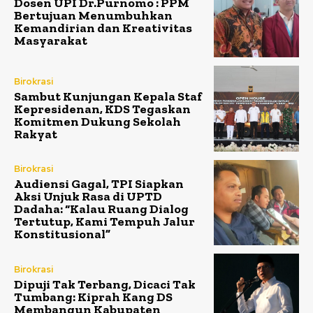
Dosen UPI Dr.Purnomo : PPM
Bertujuan Menumbuhkan
Kemandirian dan Kreativitas
Masyarakat
Birokrasi
Sambut Kunjungan Kepala Staf
Kepresidenan, KDS Tegaskan
Komitmen Dukung Sekolah
Rakyat
Birokrasi
Audiensi Gagal, TPI Siapkan
Aksi Unjuk Rasa di UPTD
Dadaha: “Kalau Ruang Dialog
Tertutup, Kami Tempuh Jalur
Konstitusional”
Birokrasi
Dipuji Tak Terbang, Dicaci Tak
Tumbang: Kiprah Kang DS
Membangun Kabupaten