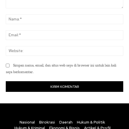
Komentar:
Na
Ema
Web
Simpan nama, email, dan situs web saya di browser ini untuk lain kali
saya berkomentar.
Nasional
Birokrasi
Daerah
Hukum & Politik
Hukum & Kriminal
Ekonomi & Bisnis
Artikel & Profil