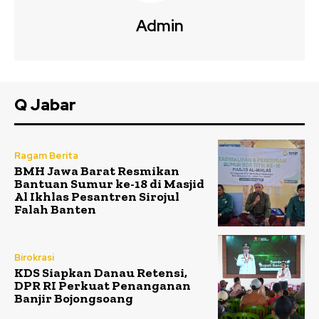
Admin
Q Jabar
Ragam Berita
BMH Jawa Barat Resmikan
Bantuan Sumur ke-18 di Masjid
Al Ikhlas Pesantren Sirojul
Falah Banten
Birokrasi
KDS Siapkan Danau Retensi,
DPR RI Perkuat Penanganan
Banjir Bojongsoang