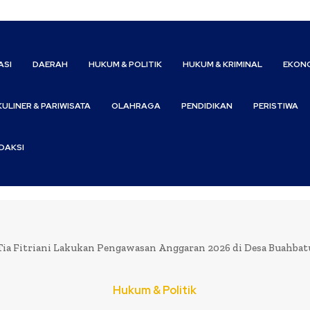
ASI
DAERAH
HUKUM & POLITIK
HUKUM & KRIMINAL
EKONO
KULINER & PARIWISATA
OLAHRAGA
PENDIDIKAN
PERISTIWA
DAKSI
Tia Fitriani Lakukan Pengawasan Anggaran 2026 di Desa Buahbatu
Hukum & Politik