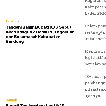
Kegiatan t
Kabupaten 
kader PKK,
Birokrasi
Dalam pem
Tangani Banjir, Bupati KDS Sebut
Akan Bangun 2 Danau di Tegalluar
serta opti
dan Sukamanah Kabupaten
untuk ber
Bandung
Menurutny
legislatif
berjalan s
“Evaluasi 
pembangun
infrastruk
ujarnya.
Daerah
Bupati Tasikmalaya Lantik 18