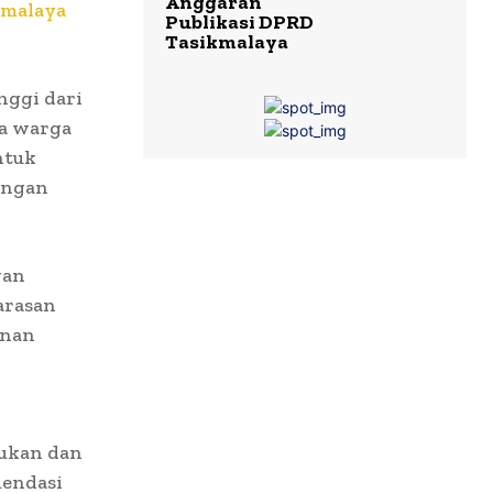
Anggaran
kmalaya
Publikasi DPRD
Tasikmalaya
nggi dari
ta warga
ntuk
ungan
gan
arasan
anan
sukan dan
mendasi