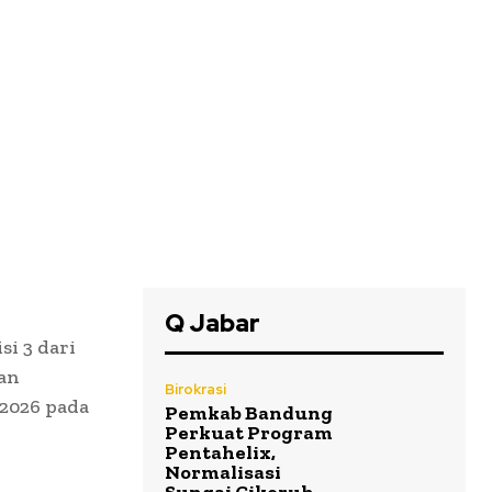
Q Jabar
i 3 dari
tan
Birokrasi
2026 pada
Pemkab Bandung
Perkuat Program
Pentahelix,
Normalisasi