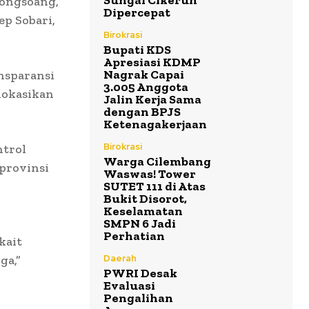
Sungai Cikeruh
jongsoang,
Dipercepat
ep Sobari,
Birokrasi
Bupati KDS
Apresiasi KDMP
Nagrak Capai
nsparansi
3.005 Anggota
lokasikan
Jalin Kerja Sama
dengan BPJS
Ketenagakerjaan
Birokrasi
ntrol
Warga Cilembang
 provinsi
Waswas! Tower
SUTET 111 di Atas
Bukit Disorot,
Keselamatan
SMPN 6 Jadi
Perhatian
kait
ga,”
Daerah
PWRI Desak
Evaluasi
Pengalihan