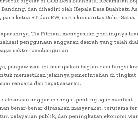
ersebut digelar di GOR Desa Buahbatu, Kecamatan Bo
Bandung, dan dihadiri oleh Kepala Desa Buahbatu As
 para ketua RT dan RW, serta komunitas Dulur Satia.
aparannya, Tia Fitriani menegaskan pentingnya tra
malisasi penggunaan anggaran daerah yang telah dia
bagai sektor pembangunan.
a, pengawasan ini merupakan bagian dari fungsi ko
 untuk memastikan jalannya pemerintahan di tingkat
esuai rencana dan tepat sasaran.
pelaksanaan anggaran sangat penting agar manfaat
an benar-benar dirasakan masyarakat, terutama ter
tur, pelayanan publik, dan peningkatan ekonomi war