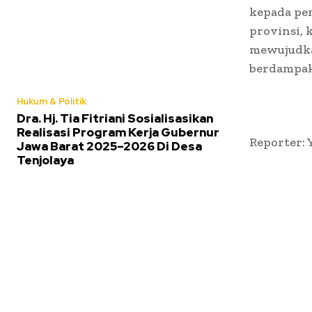
kepada pem
provinsi, 
mewujudkan
berdampak
Hukum & Politik
Dra. Hj. Tia Fitriani Sosialisasikan
Realisasi Program Kerja Gubernur
Reporter: 
Jawa Barat 2025–2026 Di Desa
Tenjolaya