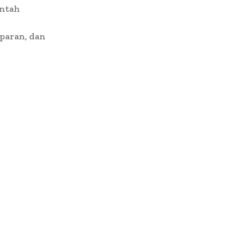
intah
sparan, dan