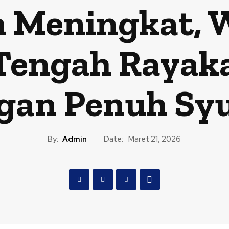
h Meningkat,
engah Rayakan
gan Penuh Sy
By:
Admin
Date:
Maret 21, 2026