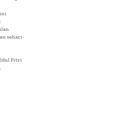
ini
t
ulan
an sehari-
dul Fitri
.