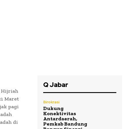
Q Jabar
 Hijriah
21 Maret
Birokrasi
jak pagi
Dukung
Konektivitas
badah
Antardaerah,
badah di
Pemkab Bandung