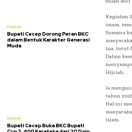
bulan suc
Kegiatan S
imam, seme
Daerah
Suasana ke
Bupati Cecep Dorong Peran BKC
dalam Bentuk Karakter Generasi
masyarakat
Muda
tua, turut
Dalam kes
menyampaik
Hijriah.
Ia mengun
tahun 202
Hal ini m
masyaraka
Daerah
Islam.
Bupati Cecep Buka BKC Bupati
Cup 2, 400 Karateka dari 20 Dojo