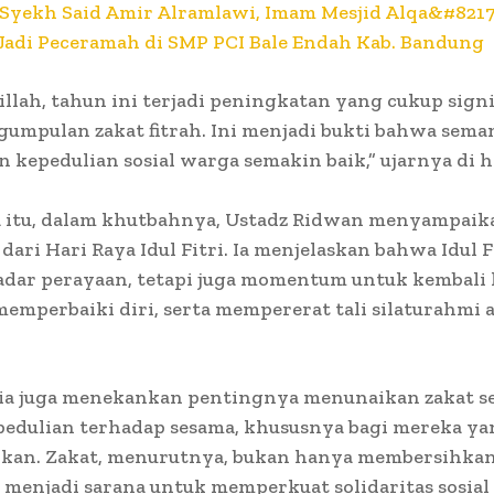
Syekh Said Amir Alramlawi, Imam Mesjid Alqa&#8217
 Jadi Peceramah di SMP PCI Bale Endah Kab. Bandung
llah, tahun ini terjadi peningkatan yang cukup signi
umpulan zakat fitrah. Ini menjadi bukti bahwa sema
n kepedulian sosial warga semakin baik,” ujarnya di 
 itu, dalam khutbahnya, Ustadz Ridwan menyampai
ari Hari Raya Idul Fitri. Ia menjelaskan bahwa Idul F
adar perayaan, tetapi juga momentum untuk kembali
memperbaiki diri, serta mempererat tali silaturahmi 
, ia juga menekankan pentingnya menunaikan zakat s
pedulian terhadap sesama, khususnya bagi mereka ya
an. Zakat, menurutnya, bukan hanya membersihkan
a menjadi sarana untuk memperkuat solidaritas sosial