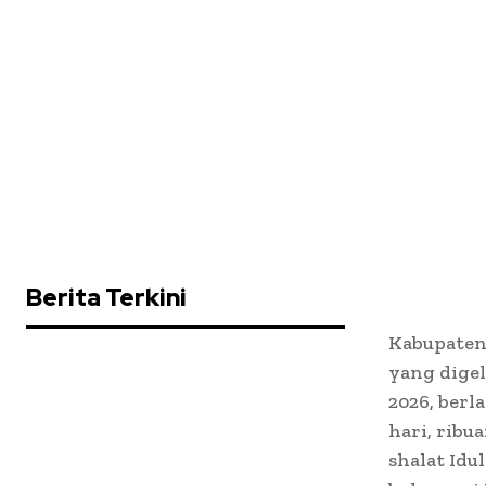
Berita Terkini
Kabupaten 
yang dige
2026, ber
hari, ribu
shalat Idu