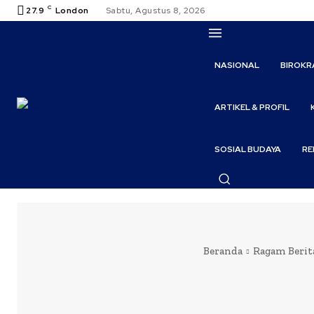
C
27.9
London
Sabtu, Agustus 8, 2026
NASIONAL
BIROKR
ARTIKEL & PROFIL
SOSIAL BUDAYA
RE
Beranda
Ragam Berit