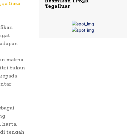
Resmikan TPS3R
;qa Gaza
Tegalluar
fikan
ngat
hadapan
kan makna
itri bukan
 kepada
antar
ebagai
ng
 harta,
 di tengah