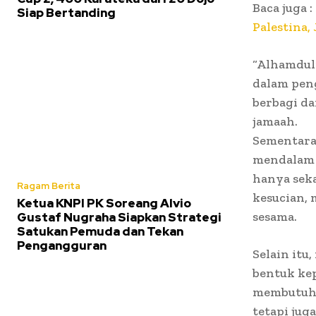
Baca juga :
Siap Bertanding
Palestina,
“Alhamduli
dalam peng
berbagi da
jamaah.
Sementara
mendalam d
hanya sek
Ragam Berita
kesucian, 
Ketua KNPI PK Soreang Alvio
sesama.
Gustaf Nugraha Siapkan Strategi
Satukan Pemuda dan Tekan
Pengangguran
Selain itu
bentuk ke
membutuhk
tetapi jug