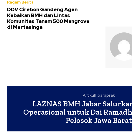
Ragam Berita
DDV Cirebon Gandeng Agen
Kebaikan BMH dan Lintas
Komunitas Tanam 500 Mangrove
di Mertasinga
Artikulli paraprak
LAZNAS BMH Jabar Salurka
Operasional untuk Dai Ramadh
Pelosok Jawa Barat