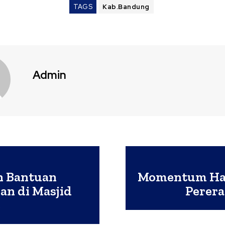
TAGS
Kab.Bandung
Admin
n Bantuan
Momentum Hala
an di Masjid
Perera