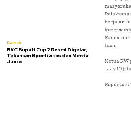
masyaraka
Pelaksanaa
berjalan l
kebersamaa
Ramadhan d
Daerah
hari.
BKC Bupati Cup 2 Resmi Digelar,
Tekankan Sportivitas dan Mental
Ketua RW p
Juara
1447 Hijri
Reporter :