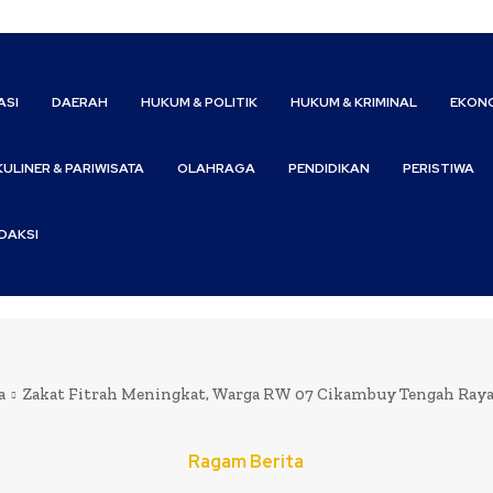
ASI
DAERAH
HUKUM & POLITIK
HUKUM & KRIMINAL
EKONO
KULINER & PARIWISATA
OLAHRAGA
PENDIDIKAN
PERISTIWA
DAKSI
a
Zakat Fitrah Meningkat, Warga RW 07 Cikambuy Tengah Rayaka
Ragam Berita