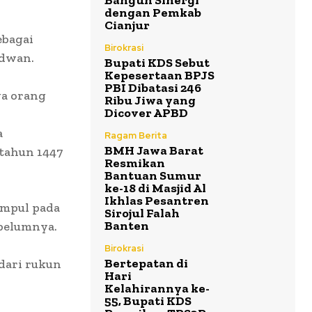
Bangun Sinergi
dengan Pemkab
Cianjur
ebagai
Birokrasi
idwan.
Bupati KDS Sebut
Kepesertaan BPJS
PBI Dibatasi 246
ga orang
Ribu Jiwa yang
Dicover APBD
a
Ragam Berita
BMH Jawa Barat
 tahun 1447
Resmikan
Bantuan Sumur
ke-18 di Masjid Al
Ikhlas Pesantren
umpul pada
Sirojul Falah
Banten
belumnya.
Birokrasi
Bertepatan di
dari rukun
Hari
Kelahirannya ke-
55, Bupati KDS