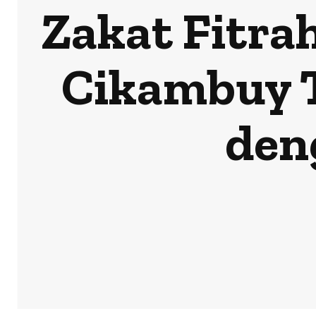
Zakat Fitra
Cikambuy T
den